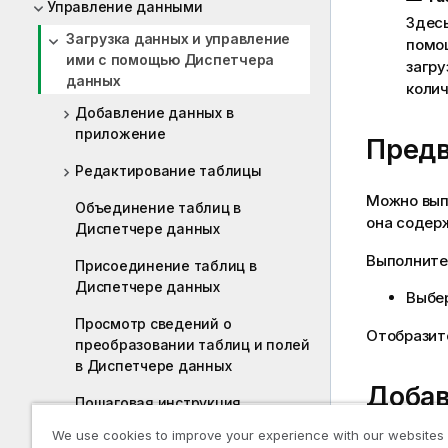
Управление данными
Здесь
Загрузка данных и управление
помо
ими с помощью Диспетчера
загру
данных
колич
Добавление данных в
приложение
Предв
Редактирование таблицы
Можно вып
Объединение таблиц в
она содерж
Диспетчере данных
Выполните
Присоединение таблиц в
Диспетчере данных
Выбе
Просмотр сведений о
Отобразит
преобразовании таблиц и полей
в Диспетчере данных
Добав
Пошаговая инструкция.
Объединение таблиц с
We use cookies to improve your experience with our websites
помощью принудительного
Можно быс