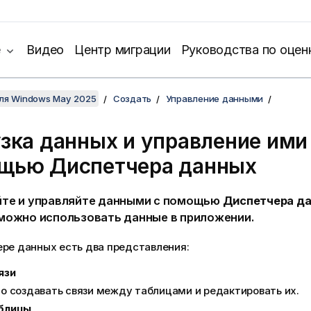
е
Видео
Центр миграции
Руководства по оцен
для Windows May 2025
Создать
Управление данными
зка данных и управление ими
щью Диспетчера данных
те и управляйте данными с помощью
Диспетчера д
можно использовать данные в приложении.
ере данных есть два представления:
язи
 создавать связи между таблицами и редактировать их.
блицы