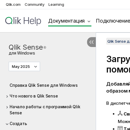
Qlik.com
Community
Learning
Документация
Подключени
Qlik Sense 
Qlik Sense
®
для
Windows
Загру
May 2025
помо
Добавляй
Справка Qlik Sense для Windows
образом 
Что нового в Qlik Sense
В диспетч
Начало работы с программой Qlik
Sense
Св
Можно
Создать
Та