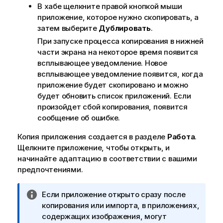
В хабе щелкните правой кнопкой мыши
а
приложение, которое нужно скопировать, а
н
затем выберите
Дублировать
.
и
е
При запуске процесса копирования в нижней
к
части экрана на некоторое время появится
и
всплывающее уведомление. Новое
н
всплывающее уведомление появится, когда
ф
приложение будет скопировано и можно
о
будет обновить список приложений. Если
р
произойдет сбой копирования, появится
м
сообщение об ошибке.
а
Копия приложения создается в разделе
Работа
.
ц
Щелкните приложение, чтобы открыть, и
и
начинайте адаптацию в соответствии с вашими
и
предпочтениями.
П
Если приложение открыто сразу после
р
копирования или импорта, в приложениях,
и
содержащих изображения, могут