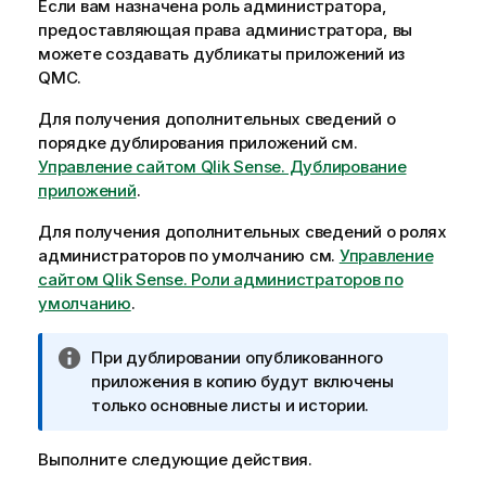
Если вам назначена роль администратора,
предоставляющая права администратора, вы
можете создавать дубликаты приложений из
QMC
.
Для получения дополнительных сведений о
порядке дублирования приложений см.
Управление сайтом Qlik Sense. Дублирование
приложений
.
Для получения дополнительных сведений о ролях
администраторов по умолчанию см.
Управление
сайтом Qlik Sense. Роли администраторов по
умолчанию
.
П
При дублировании опубликованного
р
приложения в копию будут включены
и
только основные листы и истории.
м
е
Выполните следующие действия.
ч