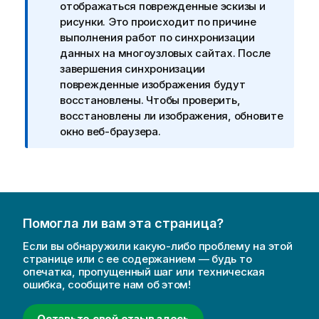
м
отображаться поврежденные эскизы и
е
рисунки. Это происходит по причине
ч
выполнения работ по синхронизации
а
данных на многоузловых сайтах. После
н
завершения синхронизации
и
поврежденные изображения будут
е
восстановлены. Чтобы проверить,
к
восстановлены ли изображения, обновите
и
окно веб-браузера.
н
ф
о
р
м
Помогла ли вам эта страница?
а
ц
Если вы обнаружили какую-либо проблему на этой
и
странице или с ее содержанием — будь то
опечатка, пропущенный шаг или техническая
и
ошибка, сообщите нам об этом!
Оставьте свой отзыв здесь