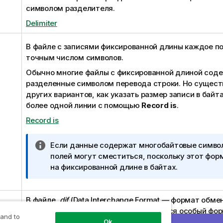
символом разделителя.
Delimiter
В файле с записями фиксированной длины каждое п
точным числом символов.
Обычно многие файлы с фиксированной длиной соде
разделенные символом перевода строки. Но сущест
других вариантов, как указать размер записи в байт
более одной линии с помощью
Record is
.
Record is
П
Если данные содержат многобайтовые симво
р
полей могут сместиться, поскольку этот фор
и
на фиксированной длине в байтах.
м
е
В файле
ч
.dif
(
Data Interchange Format
— формат обмен
для определения таблицы используется особый фор
а
 and to
н
Ok