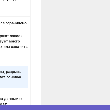
оле ограничено
ржат записи,
вует много
ах или охватить
лы, разрывы
мат основан
а данными)
мат.