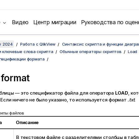
е
Видео
Центр миграции
Руководства по оцен
y 2024
Работа с QlikView
Синтаксис скрипта и функции диагр
и ключевые слова скрипта
Обычные операторы скриптов
Load
пецификации формата
 format
блицы — это спецификатор файла для оператора
LOAD
, ко
 Если ничего не было указано, то используется формат
.txt
.
типы файлов
а
Описание
В текстовом файле с разделителями столбцы в таб