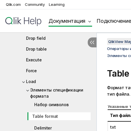
Qlik.com
Community
Learning
Connect
Directory
Документация
Подключени
Disconnect
Drop field
QlikView Ma
Операторы 
Drop table
Элементы с
Execute
Force
Table
Load
Формат та
Элементы спецификации
тип файла.
формата
Набор символов
Указанные 
Тип файл
Table format
txt
Delimiter