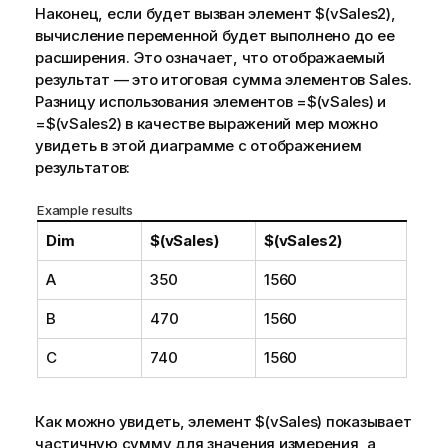
Наконец, если будет вызван элемент
$(vSales2)
,
вычисление переменной будет выполнено до ее
расширения. Это означает, что отображаемый
результат — это итоговая сумма элементов
Sales
.
Разницу использования элементов
=$(vSales)
и
=$(vSales2)
в качестве выражений мер можно
увидеть в этой диаграмме с отображением
результатов:
Example results
Dim
$(vSales)
$(vSales2)
A
350
1560
B
470
1560
C
740
1560
Как можно увидеть, элемент
$(vSales)
показывает
частичную сумму для значения измерения, а