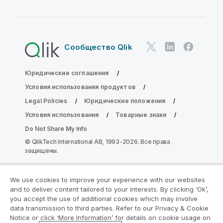
Сообщество Qlik
Юридические соглашения
Условия использования продуктов
Legal Policies
Юридические положения
Условия использования
Товарные знаки
Do Not Share My Info
© QlikTech International AB, 1993-2026. Все права
защищены.
We use cookies to improve your experience with our websites
Присоединяйтесь к программе
and to deliver content tailored to your interests. By clicking ‘Ok’,
модернизации аналитики
you accept the use of additional cookies which may involve
data transmission to third parties. Refer to our Privacy & Cookie
Notice or click ‘More Information’ for details on cookie usage on
Модернизируйте ваши важные приложения QlikView