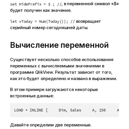
, в переменной символ «$»
set HidePrefix = $ ; //
будет получен как значение.
возвращает
let vToday = Num(Today()); //
серийный номер сегодняшней даты.
Вычисление переменной
Существует несколько способов использования
переменных с вычисляемыми значениями в
программе
QlikView
. Результат зависит от того,
как это будет определено и названо в выражении.
В этом примере загружаются некоторые
встроенные данные:
LOAD * INLINE [     Dim, Sales     A, 150     A, 20
Давайте определим две переменные.