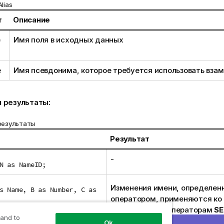
lias
т
Описание
e
Имя поля в исходных данных
e
Имя псевдонима, которое требуется использовать вза
 результаты:
результаты
Результат
-
N as NameID;
Изменения имени, определен
s Name, B as Number, C as
оператором, применяются ко
последующим операторам
SE
 and to
Новый псевдоним для имени 
Ok