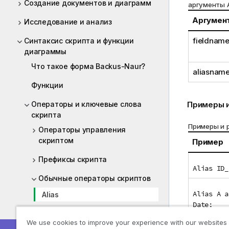
Создание документов и диаграмм
аргументы A
Аргумен
Исследование и анализ
fieldnam
Синтаксис скрипта и функции
диаграммы
Что такое форма Backus-Naur?
aliasnam
Функции
Примеры и
Операторы и ключевые слова
скрипта
Примеры и 
Операторы управления
скриптом
Пример
Префиксы скрипта
Alias ID_
Обычные операторы скриптов
Alias A a
Alias
Date;
AutoNumber
We use cookies to improve your experience with our websites