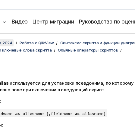
е
Видео
Центр миграции
Руководства по оцен
y 2024
Работа с QlikView
Синтаксис скрипта и функции диагр
и ключевые слова скрипта
Обычные операторы скриптов
alias
используется для установки псевдонима, по которому
вано поле при включении в следующий скрипт.
:
as
,
as
ldname
aliasname {
fieldname
aliasname}
ы: