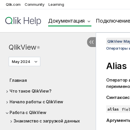
Qlik.com
Community
Learning
Документация
Подключени
QlikView Ma
QlikView
®
Операторы 
May 2024
Alias
Оператор
Главная
переимено
Что такое QlikView?
Синтаксис
Начало работы с QlikView
alias
fie
Работа с QlikView
Аргумент
Знакомство с загрузкой данных