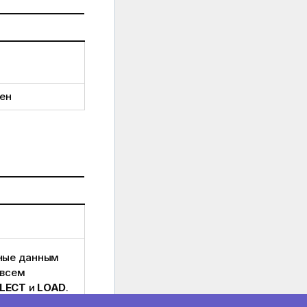
мен
ные данным
 всем
LECT
и
LOAD
.
поля может