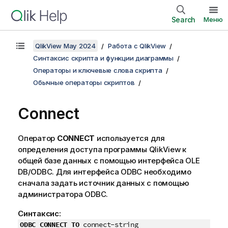
Search
Меню
QlikView May 2024
Работа с QlikView
Синтаксис скрипта и функции диаграммы
Операторы и ключевые слова скрипта
Обычные операторы скриптов
Connect
Оператор
CONNECT
используется для
определения доступа программы
QlikView
к
общей базе данных с помощью интерфейса
OLE
DB
/
ODBC
. Для интерфейса
ODBC
необходимо
сначала задать источник данных с помощью
администратора
ODBC
.
Синтаксис:
ODBC CONNECT TO
connect-string