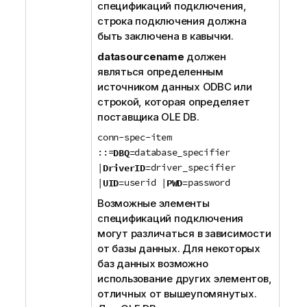
спецификаций подключения,
строка подключения должна
быть заключена в кавычки.
datasourcename
должен
являться определенным
источником данных
ODBC
или
строкой, которая определяет
поставщика
OLE DB
.
conn-spec-item
::=
database_specifier
DBQ=
|
driver_specifier
DriverID=
|
userid |
password
UID=
PWD=
Возможные элементы
спецификаций подключения
могут различаться в зависимости
от базы данных. Для некоторых
баз данных возможно
использование других элементов,
отличных от вышеупомянутых.