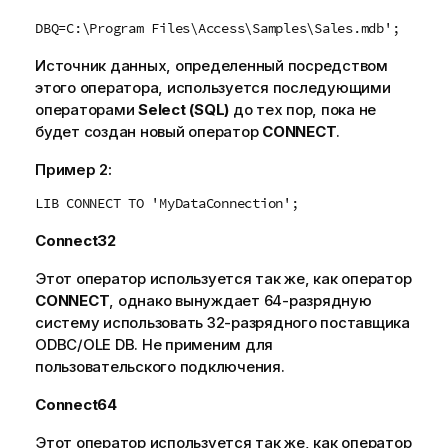
DBQ=C:\Program Files\Access\Samples\Sales.mdb';
Источник данных, определенный посредством
этого оператора, используется последующими
операторами
Select (SQL)
до тех пор, пока не
будет создан новый оператор
CONNECT
.
Пример 2:
LIB CONNECT TO 'MyDataConnection';
Connect32
Этот оператор используется так же, как оператор
CONNECT
, однако вынуждает 64-разрядную
систему использовать 32-разрядного поставщика
ODBC
/
OLE DB
. Не применим для
пользовательского подключения.
Connect64
Этот оператор используется так же, как оператор