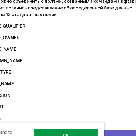
можно объединить с полями, созданными командами
sqltab
ит получить представление об определенной базе данных.
ны 12 стандартных полей:
_QUALIFIER
E_OWNER
E_NAME
UMN_NAME
_TYPE
_NAME
ISION
TH
E
X
 and to
Ok