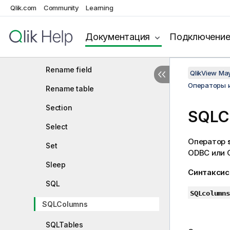
Qlik.com
Community
Learning
Only
Qualify
Документация
Подключени
Rem
Rename field
QlikView Ma
Операторы 
Rename table
Section
SQLC
Select
Оператор
Set
ODBC
или
Sleep
Синтаксис
SQL
SQLcolumns
SQLColumns
SQLTables