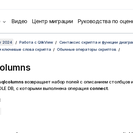
е
Видео
Центр миграции
Руководства по оцен
y 2024
Работа с QlikView
Синтаксис скрипта и функции диагр
и ключевые слова скрипта
Обычные операторы скриптов
olumns
sqlcolumns
возвращает набор полей с описанием столбцов 
OLE DB
, с которыми выполнена операция
connect
.
: