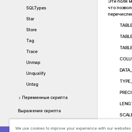
Эти поля 
что позвол
SQLTypes
перечисле
Star
TABLE
Store
TABL
Tag
TABL
Trace
COL
Unmap
DATA
Unqualify
TYPE
Untag
PREC
Переменные скрипта
LENG
Выражения скрипта
SCAL
Выражения диаграммы
RADI
We use cookies to improve your experience with our websites