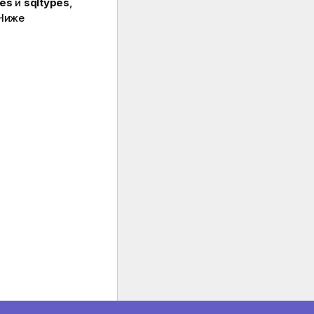
les
и
sqltypes
,
 Ниже