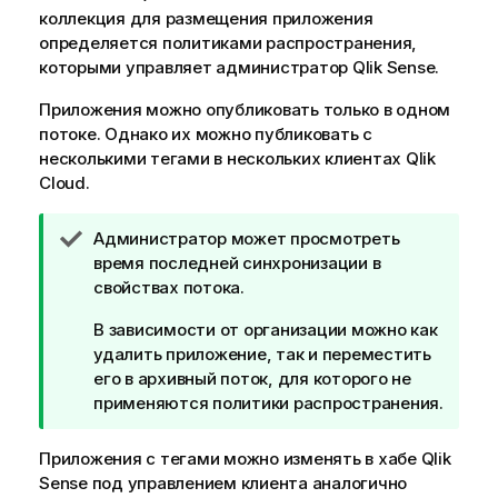
коллекция для размещения приложения
определяется политиками распространения,
которыми управляет администратор
Qlik Sense
.
Приложения можно опубликовать только в одном
потоке. Однако их можно публиковать с
несколькими тегами в нескольких клиентах
Qlik
Cloud
.
П
Администратор может просмотреть
р
время последней синхронизации в
и
свойствах потока.
м
В зависимости от организации можно как
е
удалить приложение, так и переместить
ч
его в архивный поток, для которого не
а
применяются политики распространения.
н
и
Приложения с тегами можно изменять в хабе
е
Qlik
Sense
под управлением клиента аналогично
к