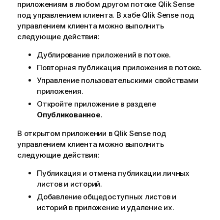
приложениям в любом другом потоке
п
Qlik Sense
под управлением клиента. В хабе
о
Qlik Sense
под
управлением клиента можно выполнить
д
следующие действия:
с
к
Дублирование приложений в потоке.
а
Повторная публикация приложения в потоке.
з
к
Управление пользовательскими свойствами
е
приложения.
Откройте приложение в разделе
Опубликованное
.
В открытом приложении в
Qlik Sense
под
управлением клиента можно выполнить
следующие действия:
Публикация и отмена публикации личных
листов и историй.
Добавление общедоступных листов и
историй в приложение и удаление их.