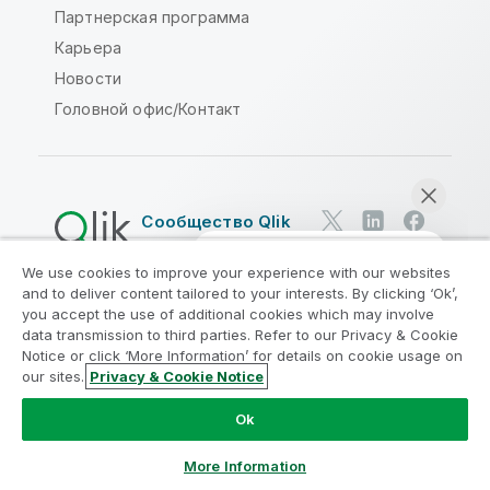
Партнерская программа
Карьера
Новости
Головной офис/Контакт
Сообщество Qlik
We use cookies to improve your experience with our websites
Юридические соглашения
and to deliver content tailored to your interests. By clicking ‘Ok’,
Условия использования продуктов
you accept the use of additional cookies which may involve
data transmission to third parties. Refer to our Privacy & Cookie
Legal Policies
Юридические положения
Notice or click ‘More Information’ for details on cookie usage on
Условия использования
Товарные знаки
our sites.
Privacy & Cookie Notice
Начать чат
Do Not Share My Info
Ok
© QlikTech International AB, 1993-2026. Все права
защищены.
More Information