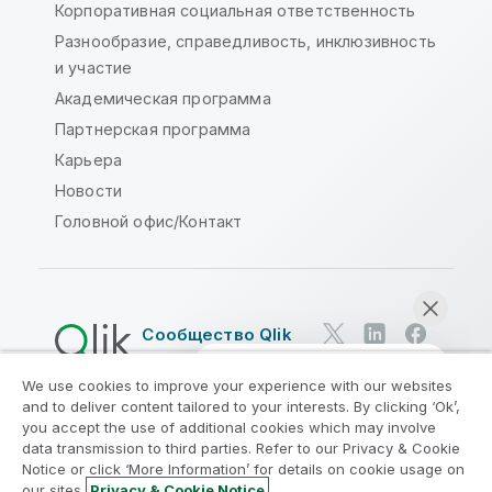
Корпоративная социальная ответственность
Разнообразие, справедливость, инклюзивность
и участие
Академическая программа
Партнерская программа
Карьера
Новости
Головной офис/Контакт
Сообщество Qlik
We use cookies to improve your experience with our websites
Юридические соглашения
and to deliver content tailored to your interests. By clicking ‘Ok’,
Условия использования продуктов
you accept the use of additional cookies which may involve
data transmission to third parties. Refer to our Privacy & Cookie
Legal Policies
Юридические положения
Notice or click ‘More Information’ for details on cookie usage on
Условия использования
Товарные знаки
our sites.
Privacy & Cookie Notice