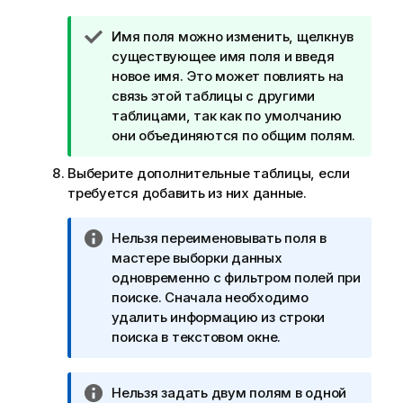
П
Имя поля можно изменить, щелкнув
р
существующее имя поля и введя
и
новое имя. Это может повлиять на
м
связь этой таблицы с другими
е
таблицами, так как по умолчанию
ч
они объединяются по общим полям.
а
Выберите дополнительные таблицы, если
н
требуется добавить из них данные.
и
е
к
П
Нельзя переименовывать поля в
п
р
мастере выборки данных
о
и
одновременно с фильтром полей при
д
м
поиске. Сначала необходимо
с
е
удалить информацию из строки
к
ч
поиска в текстовом окне.
а
а
з
н
к
П
Нельзя задать двум полям в одной
и