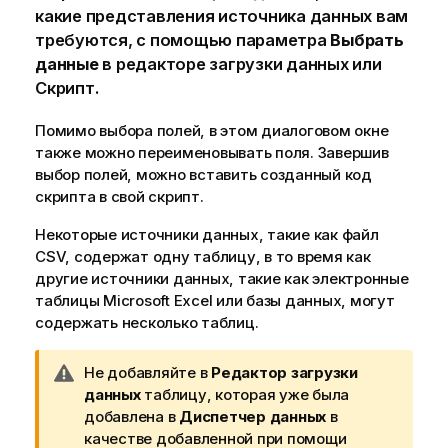
какие представления источника данных вам
требуются, с помощью параметра
Выбрать
данные
в
редакторе загрузки данных
или
Скрипт
.
Помимо выбора полей, в этом диалоговом окне
также можно переименовывать поля. Завершив
выбор полей, можно вставить созданный код
скрипта в свой скрипт.
Некоторые источники данных, такие как файл
CSV
, содержат одну таблицу, в то время как
другие источники данных, такие как электронные
таблицы
Microsoft
Excel
или базы данных, могут
содержать несколько таблиц.
П
Не добавляйте в
Редактор загрузки
р
данных
таблицу, которая уже была
и
добавлена в
Диспетчер данных
в
м
качестве добавленной при помощи