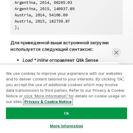
Argentina, 2014, 66295.03

Argentina, 2015, 140037.89

Austria, 2014, 54166.09

Austria, 2015, 182739.87

];
Для приведенной выше встроенной загрузки
используется следующий синтаксис:
Load * Inline
отправляет
Qlik Sense
инструкцию загрузить все поля из
приведенной ниже встроенной таблицы.
We use cookies to improve your experience with our websites
and to deliver content tailored to your interests. By clicking ‘Ok’,
MyTable:
определяет имя таблицы. Список
you accept the use of additional cookies which may involve
таблиц в приложении можно открыть в
data transmission to third parties. Refer to our Privacy & Cookie
Просмотр модели данных
и в других
Notice or click ‘More Information’ for details on cookie usage on
областях.
our sites.
Privacy & Cookie Notice
Начать чат
Данные заключены в квадратные скобки.
Ok
Поля данных определяются в первой строке
оператора load.
More Information
Запятые разделяют поля данных и записи.