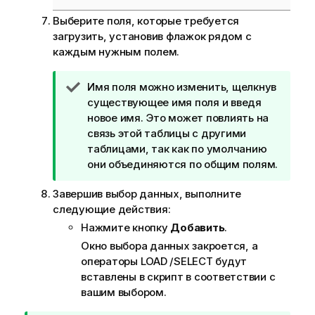
Выберите поля, которые требуется
загрузить, установив флажок рядом с
каждым нужным полем.
П
Имя поля можно изменить, щелкнув
р
существующее имя поля и введя
и
новое имя. Это может повлиять на
м
связь этой таблицы с другими
е
таблицами, так как по умолчанию
ч
они объединяются по общим полям.
а
Завершив выбор данных, выполните
н
следующие действия:
и
е
Нажмите кнопку
Добавить
.
к
Окно выбора данных закроется, а
п
операторы
LOAD
/
SELECT
будут
о
вставлены в скрипт в соответствии с
д
вашим выбором.
с