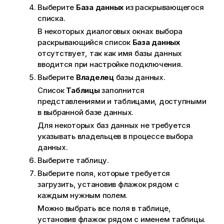
Выберите
База данных
из раскрывающегося
ч
списка.
а
н
В некоторых диалоговых окнах выбора
и
раскрывающийся список
База данных
е
отсутствует, так как имя базы данных
к
вводится при настройке подключения.
и
Выберите
Владелец
базы данных.
н
Список
Таблицы
заполнится
ф
представлениями и таблицами, доступными
о
в выбранной базе данных.
р
Для некоторых баз данных не требуется
м
указывать владельцев в процессе выбора
а
данных.
ц
Выберите таблицу.
и
Выберите поля, которые требуется
и
загрузить, установив флажок рядом с
каждым нужным полем.
Можно выбрать все поля в таблице,
установив флажок рядом с именем таблицы.