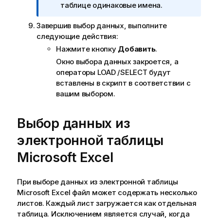
е
р
таблице одинаковые имена.
е
и
к
Завершив выбор данных, выполните
м
и
следующие действия:
е
н
ч
Нажмите кнопку
Добавить
.
ф
а
о
Окно выбора данных закроется, а
н
р
операторы
LOAD
/
SELECT
будут
и
м
вставлены в скрипт в соответствии с
е
а
вашим выбором.
к
ц
и
и
Выбор данных из
н
и
ф
электронной таблицы
о
Microsoft
Excel
р
м
а
При выборе данных из электронной таблицы
ц
Microsoft
Excel
файл может содержать несколько
и
листов. Каждый лист загружается как отдельная
и
таблица. Исключением является случай, когда