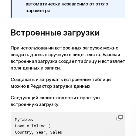
и
автоматически независимо от этого
м
параметра.
е
ч
Встроенные загрузки
а
н
и
При использовании встроенных загрузок можно
е
вводить данные вручную в виде текста. Базовая
к
встроенная загрузка создает таблицу и вставляет
и
поля данных и записи.
н
ф
Создавать и загружать встроенные таблицы
о
можно в
Редактор загрузки данных
.
р
м
Следующий скрипт содержит простую
а
встроенную загрузку.
ц
и
MyTable:

Скопир
и
Load * Inline [

Country, Year, Sales
