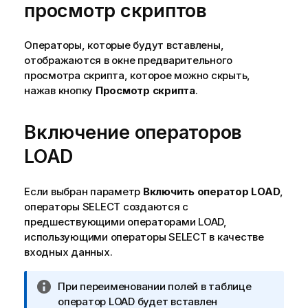
просмотр скриптов
Операторы, которые будут вставлены,
отображаются в окне предварительного
просмотра скрипта, которое можно скрыть,
нажав кнопку
Просмотр скрипта
.
Включение операторов
LOAD
Если выбран параметр
Включить оператор LOAD
,
операторы
SELECT
создаются с
предшествующими операторами
LOAD
,
использующими операторы
SELECT
в качестве
входных данных.
П
При переименовании полей в таблице
р
оператор
LOAD
будет вставлен