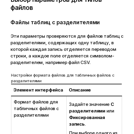
е
файлов
к
и
Файлы таблиц с разделителями
н
ф
Эти параметры проверяются для файлов таблиц с
о
разделителями, содержащих одну таблицу, в
р
которой каждая запись отделяется переводом
м
строки, а каждое поле отделяется символом-
а
разделителем, например файл
CSV
.
ц
и
Настройки формата файлов для табличных файлов с
и
разделителями
Элемент интерфейса
Описание
Формат файлов для
Задайте значение
С
табличных файлов с
разделителями
или
разделителями
Фиксированная
запись
.
При выборе одного из