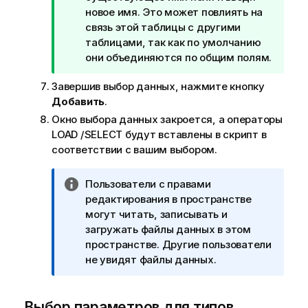
и
новое имя. Это может повлиять на
м
связь этой таблицы с другими
е
таблицами, так как по умолчанию
ч
они объединяются по общим полям.
а
Завершив выбор данных, нажмите кнопку
н
Добавить
.
и
е
Окно выбора данных закроется, а операторы
к
LOAD
/
SELECT
будут вставлены в скрипт в
п
соответствии с вашим выбором.
о
д
П
Пользователи с правами
с
р
редактирования в пространстве
к
и
могут читать, записывать и
а
м
загружать файлы данных в этом
з
е
пространстве. Другие пользователи
к
ч
не увидят файлы данных.
е
а
н
Выбор параметров для типов
и