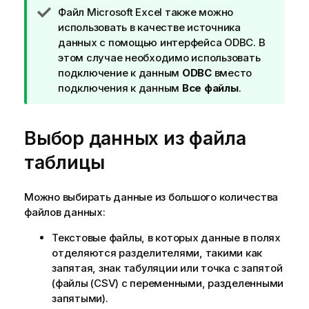
к
П
Файл
Microsoft Excel
также можно
а
р
использовать в качестве источника
з
и
данных с помощью интерфейса
ODBC
. В
к
м
этом случае необходимо использовать
е
е
подключение к данным
ODBC
вместо
ч
подключения к данным
Все файлы
.
а
н
Выбор данных из файла
и
е
таблицы
к
п
о
Можно выбирать данные из большого количества
д
файлов данных:
с
Текстовые файлы, в которых данные в полях
к
отделяются разделителями, такими как
а
запятая, знак табуляции или точка с запятой
з
(файлы (
CSV
) с переменными, разделенными
к
запятыми).
е