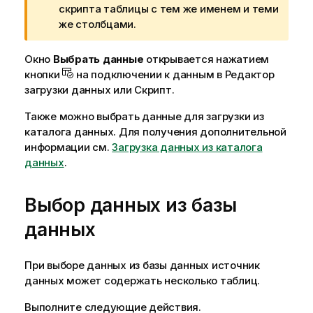
е
скрипта таблицы с тем же именем и теми
ч
же столбцами.
а
н
Окно
Выбрать данные
открывается нажатием
и
кнопки
на подключении к данным в
Редактор
е
загрузки данных
или
Скрипт
.
к
Также можно выбрать данные для загрузки из
п
каталога данных. Для получения дополнительной
р
информации см.
е
Загрузка данных из каталога
данных
д
.
у
п
Выбор данных из базы
р
е
данных
ж
д
При выборе данных из базы данных источник
е
данных может содержать несколько таблиц.
н
и
Выполните следующие действия.