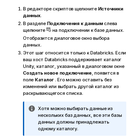
ю
В редакторе скриптов щелкните
Источники
данных
.
В разделе
Подключения к данным
слева
щелкните
на подключении к базе данных.
Отобразится диалоговое окно выбора
данных.
Этот шаг относится только к Databricks. Если
ваш хост Databricks поддерживает каталог
Unity, каталог, указанный в диалоговом окне
Создать новое подключение
, появится в
поле
Каталог
. Его можно оставить без
изменений или выбрать другой каталог из
раскрывающегося списка.
П
Хотя можно выбирать данные из
р
нескольких баз данных, все эти базы
и
данных должны принадлежать
м
одному каталогу.
е