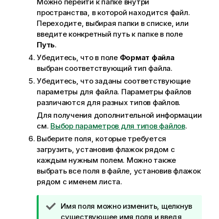
Можно перейти к папке внутри
пространства, в которой находится файл.
Переходите, выбирая папки в списке, или
введите конкретный путь к папке в поле
Путь
.
Убедитесь, что в поле
Формат файла
выбран соответствующий тип файла.
Убедитесь, что заданы соответствующие
параметры для файла. Параметры файлов
различаются для разных типов файлов.
Для получения дополнительной информации
см.
Выбор параметров для типов файлов
.
Выберите поля, которые требуется
загрузить, установив флажок рядом с
каждым нужным полем. Можно также
выбрать все поля в файле, установив флажок
рядом с именем листа.
П
Имя поля можно изменить, щелкнув
р
существующее имя поля и введя