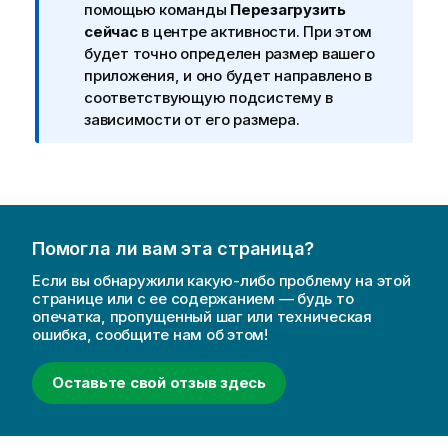
е
помощью команды
Перезагрузить
и
ч
сейчас
в
центре активности
.
При этом
н
а
будет точно определен размер вашего
ф
н
приложения, и оно будет направлено в
о
и
соответствующую подсистему в
р
е
зависимости от его размера.
м
к
а
и
ц
н
и
ф
и
о
Помогла ли вам эта страница?
р
м
Если вы обнаружили какую-либо проблему на этой
а
странице или с ее содержанием — будь то
опечатка, пропущенный шаг или техническая
ц
ошибка, сообщите нам об этом!
и
и
Оставьте свой отзыв здесь