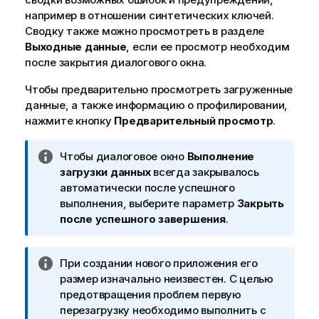
например в отношении синтетических ключей.
Сводку также можно просмотреть в разделе
Выходные данные
, если ее просмотр необходим
после закрытия диалогового окна.
Чтобы предварительно просмотреть загруженные
данные, а также информацию о профилировании,
нажмите кнопку
Предварительный просмотр
.
П
Чтобы диалоговое окно
Выполнение
р
загрузки данных
всегда закрывалось
и
автоматически после успешного
м
выполнения, выберите параметр
Закрыть
е
после успешного завершения
.
ч
а
П
При создании нового приложения его
н
р
размер изначально неизвестен.
С целью
и
и
предотвращения проблем первую
е
м
перезагрузку необходимо выполнить с
к