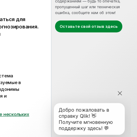
содержанием — будь то опечатка,
пропущенный шаг или техническая
ошибка, сообщите нам об этом!
ваться для
огнозирования.
Оставьте свой отзыв здесь
я
истема
ьзуемые в
евдонимы
я и
е нескольких