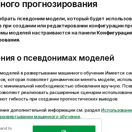
тного прогнозирования
ыбрать
псевдоним модели
, который будет использо
в при создании или редактировании конфигурации пр
мы моделей настраиваются на панели
Конфигураци
рования
.
ния о псевдонимах моделей
 моделей в развертывании машинного обучения Имеется с
ов, которая позволяет динамически менять модели, испол
, с минимальной необходимостью обновления вручную. Пс
озволяют реализовать расширенные сценарии использовани
ют гибкость при создании прогностических выводов.
ения дополнительной информации см. раздел
Использовани
 развертывании машинного обучения
.
 and to
Ok