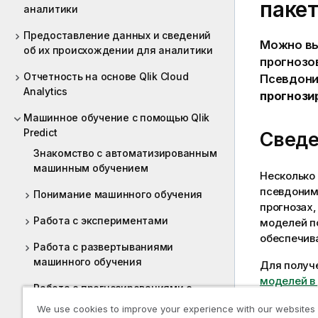
паке
аналитики
Предоставление данных и сведений
Можно в
об их происхождении для аналитики
прогнозо
Отчетность на основе Qlik Cloud
Псевдони
Analytics
прогнози
Машинное обучение с помощью Qlik
Predict
Сведе
Знакомство с автоматизированным
машинным обучением
Несколько
псевдоним
Понимание машинного обучения
прогнозах
Работа с экспериментами
моделей п
обеспечива
Работа с развертываниями
машинного обучения
Для получ
моделей в
Работа с прогнозированиями с
помощью машинного обучения
We use cookies to improve your experience with our websites