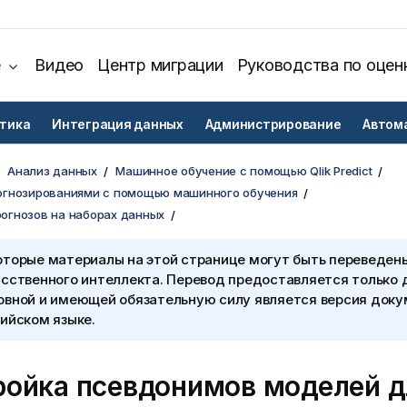
е
Видео
Центр миграции
Руководства по оцен
тика
Интеграция данных
Администрирование
Автом
Анализ данных
Машинное обучение с помощью Qlik Predict
огнозированиями с помощью машинного обучения
огнозов на наборах данных
оторые материалы на этой странице могут быть переведен
сственного интеллекта. Перевод предоставляется только 
овной и имеющей обязательную силу является версия доку
ийском языке.
ройка псевдонимов моделей д