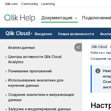
Qlik.com
Community
Learning
Документация
Подключени
Qlik Cloud
Введение
Новые возможности
Анали
®
Qlik Cloud
Анализ данных
Работа с пр
Центры активности Qlik Cloud
Создание пр
Analytics
Нек
Понимание приложений
иску
Использование аналитики для
Осн
изучения данных
англ
Создание аналитики и визуализация
данных
Наст
Загрузка и моделирование данных