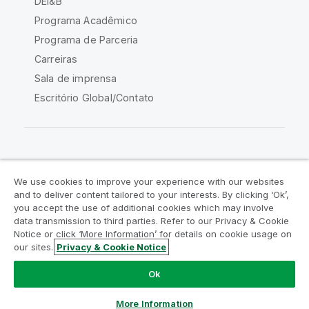
DEI&B
Programa Acadêmico
Programa de Parceria
Carreiras
Sala de imprensa
Escritório Global/Contato
Comunidade Qlik
We use cookies to improve your experience with our websites
and to deliver content tailored to your interests. By clicking ‘Ok’,
Acordos legais
Termos do produto
you accept the use of additional cookies which may involve
data transmission to third parties. Refer to our Privacy & Cookie
Legal Policies
Políticas Legais
Notice or click ‘More Information’ for details on cookie usage on
Termos de uso
Marcas comerciais
our sites.
Privacy & Cookie Notice
Do Not Share My Info
Ok
Copyright © 1993-2026 QlikTech International AB. Todos os
direitos reservados.
More Information