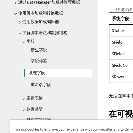
通过 Data Manager 加载并管理数据
可用系统字段
使用脚本加载和转换数据
系统字段
使用数据加载编辑器
$Table
了解脚本语法和数据结构
字段
$Field
衍生字段
$Fields
字段标签
$FieldNo
系统字段
$Rows
重命名字段
无法在脚本
逻辑表格
数据类型
在可视
货币符号扩展
关联系统字
We use cookies to improve your experience with our websites and to deliv
在脚本中使用引号