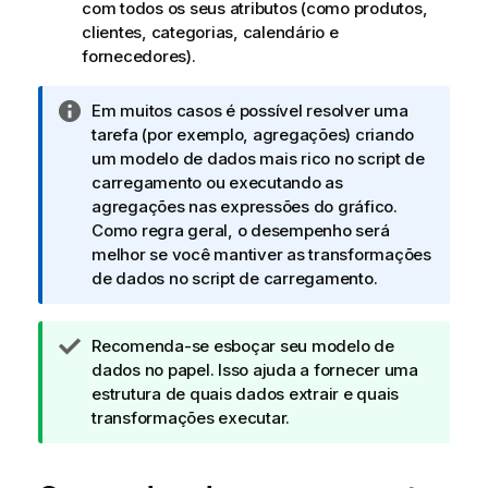
com todos os seus atributos (como produtos,
clientes, categorias, calendário e
fornecedores).
N
Em muitos casos é possível resolver uma
o
tarefa (por exemplo, agregações) criando
t
um modelo de dados mais rico no script de
a
carregamento ou executando as
i
agregações nas expressões do gráfico.
n
Como regra geral, o desempenho será
f
melhor se você mantiver as transformações
o
de dados no script de carregamento.
r
m
N
Recomenda-se esboçar seu modelo de
a
o
dados no papel. Isso ajuda a fornecer uma
t
t
estrutura de quais dados extrair e quais
i
a
transformações executar.
v
d
a
e