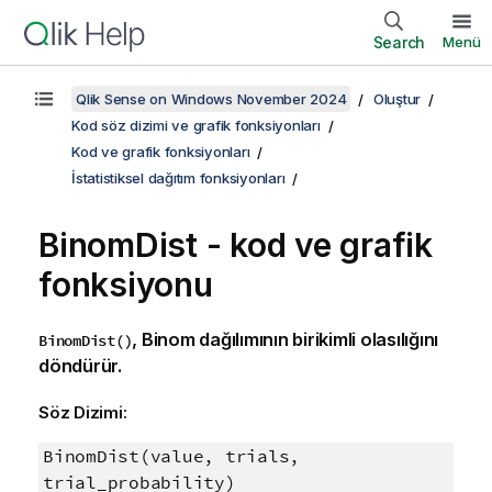
Search
Menü
Qlik Sense on Windows November 2024
Oluştur
Kod söz dizimi ve grafik fonksiyonları
Kod ve grafik fonksiyonları
İstatistiksel dağıtım fonksiyonları
BinomDist - kod ve grafik
fonksiyonu
, Binom dağılımının birikimli olasılığını
BinomDist()
döndürür.
Söz Dizimi:
BinomDist(value, trials,
trial_probability)