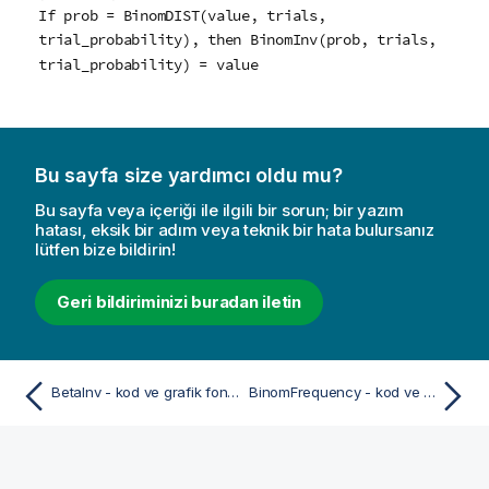
If prob = BinomDIST(value, trials,
trial_probability), then BinomInv(prob, trials,
trial_probability) = value
Bu sayfa size yardımcı oldu mu?
Bu sayfa veya içeriği ile ilgili bir sorun; bir yazım
hatası, eksik bir adım veya teknik bir hata bulursanız
lütfen bize bildirin!
Geri bildiriminizi buradan iletin
BetaInv - kod ve grafik fonksiyonu
BinomFrequency - kod ve grafik fonksiyonu