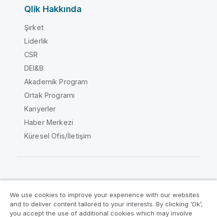
Qlik Hakkında
Şirket
Liderlik
CSR
DEI&B
Akademik Program
Ortak Programı
Kariyerler
Haber Merkezi
Küresel Ofis/İletişim
Qlik Topluluğu
We use cookies to improve your experience with our websites
and to deliver content tailored to your interests. By clicking ‘Ok’,
Yasal sözleşmeler
Ürün Koşulları
you accept the use of additional cookies which may involve