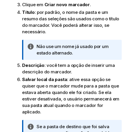
Clique em
Criar novo marcador
.
Título
: por padrão, o nome da pasta e um
resumo das seleções são usados como o título
do marcador. Você poderá alterar isso, se
necessário.
N
Não use um nome já usado por um
o
estado alternado.
t
Descrição
: você tem a opção de inserir uma
a
descrição do marcador.
i
n
Salvar local da pasta
: ative essa opção se
f
quiser que o marcador mude para a pasta que
o
estava aberta quando ele foi criado. Se ela
r
estiver desativada, o usuário permanecerá em
m
sua pasta atual quando o marcador for
a
aplicado.
t
i
N
Se a pasta de destino que foi salva
v