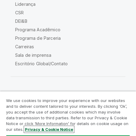
Liderança
CSR
DEI&B
Programa Acadêmico
Programa de Parceria
Carreiras
Sala de imprensa
Escritório Global/Contato
Comunidade Qlik
We use cookies to improve your experience with our websites
and to deliver content tailored to your interests. By clicking ‘Ok’,
Acordos legais
Termos do produto
you accept the use of additional cookies which may involve
data transmission to third parties. Refer to our Privacy & Cookie
Legal Policies
Políticas Legais
Notice or click ‘More Information’ for details on cookie usage on
Termos de uso
Marcas comerciais
our sites.
Privacy & Cookie Notice