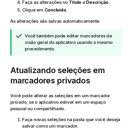
Faça as alterações no
Título
e
Descrição
.
Clique em
Concluído
.
As alterações são salvas automaticamente.
N
Você também pode editar marcadores da
o
visão geral do aplicativo usando o mesmo
t
procedimento.
a
d
Atualizando seleções em
e
d
marcadores privados
i
c
a
Você pode alterar as seleções em um marcador
privado, se o aplicativo estiver em um espaço
pessoal ou compartilhado.
Faça novas seleções na pasta que você deseja
salvar como um marcador.