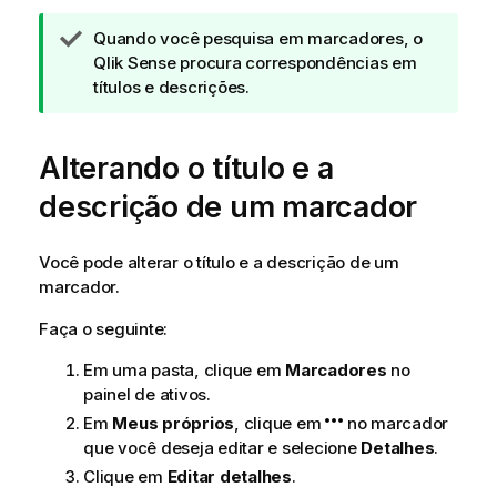
N
Quando você pesquisa em marcadores, o
o
Qlik Sense
procura correspondências em
t
títulos e descrições.
a
d
Alterando o título e a
e
d
descrição de um marcador
i
c
a
Você pode alterar o título e a descrição de um
marcador.
Faça o seguinte:
Em uma pasta, clique em
Marcadores
no
painel de ativos.
Em
Meus próprios
, clique em
no marcador
que você deseja editar e selecione
Detalhes
.
Clique em
Editar detalhes
.