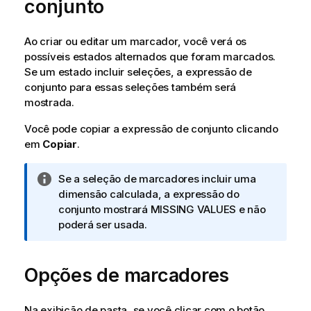
conjunto
r
m
a
Ao criar ou editar um marcador, você verá os
t
possíveis estados alternados que foram marcados.
i
Se um estado incluir seleções, a expressão de
v
conjunto para essas seleções também será
a
mostrada.
Você pode copiar a expressão de conjunto clicando
em
Copiar
.
N
Se a seleção de marcadores incluir uma
o
dimensão calculada, a expressão do
t
conjunto mostrará
MISSING VALUES
e não
a
poderá ser usada.
i
n
Opções de marcadores
f
o
r
Na exibição de pasta, se você clicar com o botão