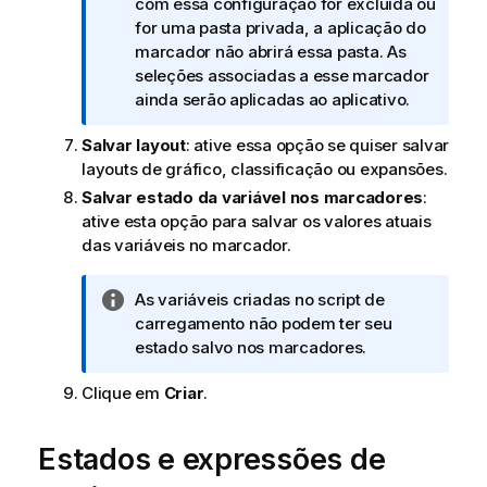
o
com essa configuração for excluída ou
a
t
for uma pasta privada, a aplicação do
a
marcador não abrirá essa pasta. As
i
seleções associadas a esse marcador
n
ainda serão aplicadas ao aplicativo.
f
Salvar layout
: ative essa opção se quiser salvar
o
layouts de gráfico, classificação ou expansões.
r
m
Salvar estado da variável nos marcadores
:
a
ative esta opção para salvar os valores atuais
t
das variáveis no marcador.
i
v
N
As variáveis criadas no script de
a
o
carregamento não podem ter seu
t
estado salvo nos marcadores.
a
Clique em
Criar
.
i
n
f
Estados e expressões de
o