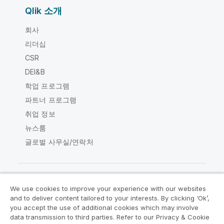
Qlik 소개
회사
리더십
CSR
DEI&B
학업 프로그램
파트너 프로그램
취업 정보
뉴스룸
글로벌 사무실/연락처
We use cookies to improve your experience with our websites
Qlik Community
and to deliver content tailored to your interests. By clicking ‘Ok’,
you accept the use of additional cookies which may involve
data transmission to third parties. Refer to our Privacy & Cookie
법적 계약
제품 약관
Legal Policies