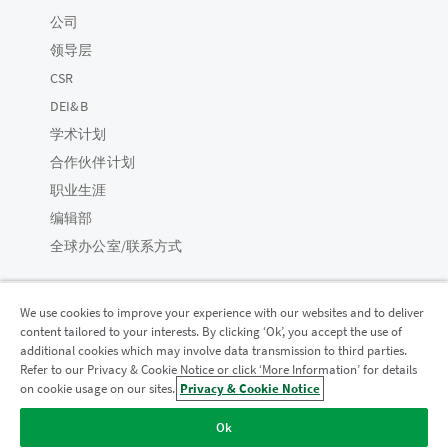
公司
领导层
CSR
DEI&B
学术计划
合作伙伴计划
职业生涯
编辑部
全球办公室/联系方式
We use cookies to improve your experience with our websites and to deliver
content tailored to your interests. By clicking ‘Ok’, you accept the use of
Qlik 社区
additional cookies which may involve data transmission to third parties.
Refer to our Privacy & Cookie Notice or click ‘More Information’ for details
on cookie usage on our sites.
Privacy & Cookie Notice
法律协议
产品条款
Legal Policies
法律条规
Ok
使用条款
商标
Do Not Share My Info