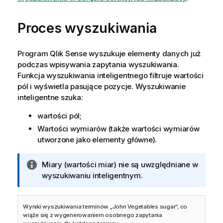
Proces wyszukiwania
Program
Qlik Sense
wyszukuje elementy danych już
podczas wpisywania zapytania wyszukiwania.
Funkcja wyszukiwania inteligentnego filtruje wartości
pól i wyświetla pasujące pozycje. Wyszukiwanie
inteligentne szuka:
wartości pól;
Wartości wymiarów (także wartości wymiarów
utworzone jako elementy główne).
I
Miary (wartości miar) nie są uwzględniane w
n
wyszukiwaniu inteligentnym.
f
o
Wyniki wyszukiwania terminów „John Vegetables sugar”, co
r
wiąże się z wygenerowaniem osobnego zapytania
m