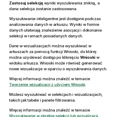
a
Zastosuj selekcję
wyniki wyszukiwania znikną, a
c
dana selekcja zostanie zastosowana.
j
Wyszukiwanie inteligentne jest dostępne podczas
a
analizowania danych w arkuszu. Wyniki w formie
danych ułatwiają znalezienie asocjacji i dokonanie
selekcji w ramach posiadanych danych.
Dane w wizualizacjach można wyszukiwać w
arkuszach za pomocą funkcji
Wnioski
, do której
można uzyskiwać dostęp po kliknięciu
Wnioski
w
widoku arkusza.
Wnioski
może również generować
nowe wizualizacje w oparciu o wyszukiwania danych.
Więcej informacji można znaleźć w temacie
Tworzenie wizualizacji z użyciem Wnioski
.
Możesz wyszukiwać w selekcjach i wizualizacjach,
takich jak tabele i panele filtrowania.
Więcej informacji można znaleźć w temacie
Wyszukiwanie w obrębie selekcji lub wizualizacji
.