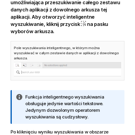
umożliwiająca przeszukiwanie całego zestawu
danych aplikacji z dowolnego arkusza tej
aplikacji. Aby otworzyć inteligentne
wyszukiwanie, kliknij przycisk
na pasku
wyborów arkusza.
Pole wyszukiwania inteligentnego, w którym można
wyszukiwać w całym zestawie danych w aplikacji z dowolnego
arkusza.
I
Funkcja inteligentnego wyszukiwania
n
obsługuje jedynie wartości tekstowe.
f
Jedynym dozwolonym operatorem
o
wyszukiwania są cudzysłowy.
r
m
Po kliknięciu wyniku wyszukiwania w obszarze