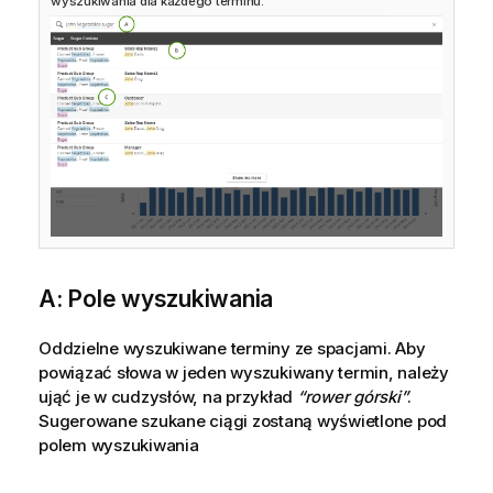
wyszukiwania dla każdego terminu.
a
c
j
a
A: Pole wyszukiwania
Oddzielne wyszukiwane terminy ze spacjami. Aby
powiązać słowa w jeden wyszukiwany termin, należy
ująć je w cudzysłów, na przykład
“rower górski”
.
Sugerowane szukane ciągi zostaną wyświetlone pod
polem wyszukiwania