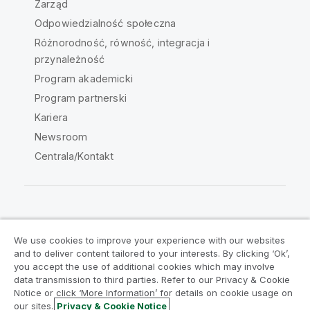
Zarząd
Odpowiedzialność społeczna
Różnorodność, równość, integracja i
przynależność
Program akademicki
Program partnerski
Kariera
Newsroom
Centrala/Kontakt
Społeczność Qlik
We use cookies to improve your experience with our websites
and to deliver content tailored to your interests. By clicking ‘Ok’,
Umowy prawne
Warunki produktu
you accept the use of additional cookies which may involve
data transmission to third parties. Refer to our Privacy & Cookie
Legal Policies
Legal Policies
Notice or click ‘More Information’ for details on cookie usage on
Warunki korzystania
Znaki towarowe
our sites.
Privacy & Cookie Notice