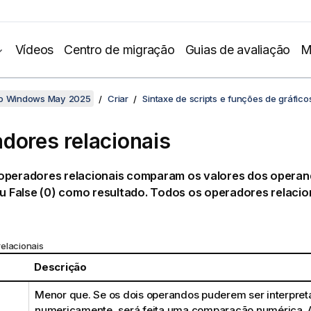
Vídeos
Centro de migração
Guias de avaliação
M
no Windows May 2025
Criar
Sintaxe de scripts e funções de gráfico
dores relacionais
operadores relacionais comparam os valores dos operan
ou
False
(0) como resultado. Todos os operadores relacio
elacionais
r
Descrição
Menor que. Se os dois operandos puderem ser interpre
numericamente, será feita uma comparação numérica. 