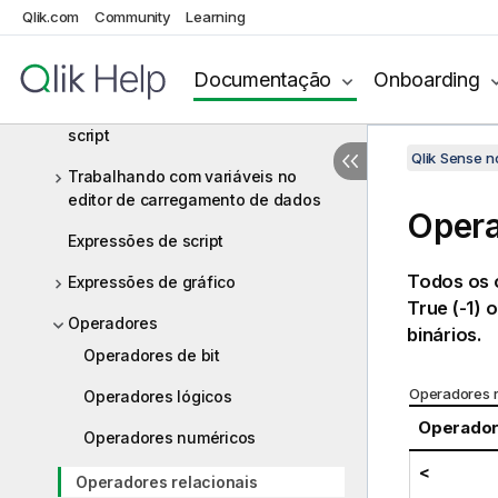
Sintaxe de scripts e funções de
Qlik.com
Community
Learning
gráficos
Visão geral da sintaxe do script
Documentação
Onboarding
Palavras-chave e comandos de
script
Qlik Sense 
Trabalhando com variáveis no
editor de carregamento de dados
Opera
Expressões de script
Todos os 
Expressões de gráfico
True
(-1) 
Operadores
binários.
Operadores de bit
Operadores r
Operadores lógicos
Operado
Operadores numéricos
<
Operadores relacionais