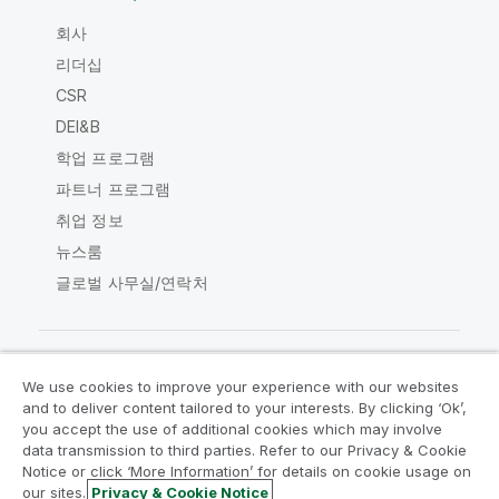
회사
리더십
CSR
DEI&B
학업 프로그램
파트너 프로그램
취업 정보
뉴스룸
글로벌 사무실/연락처
We use cookies to improve your experience with our websites
Qlik Community
and to deliver content tailored to your interests. By clicking ‘Ok’,
you accept the use of additional cookies which may involve
data transmission to third parties. Refer to our Privacy & Cookie
법적 계약
제품 약관
Legal Policies
Notice or click ‘More Information’ for details on cookie usage on
Legal Policies
사용 약관
상표
our sites.
Privacy & Cookie Notice