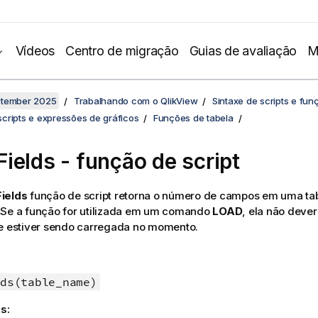
Vídeos
Centro de migração
Guias de avaliação
M
ptember 2025
Trabalhando com o QlikView
Sintaxe de scripts e fun
cripts e expressões de gráficos
Funções de tabela
ields - função de script
ields
função de script retorna o número de campos em uma ta
 Se a função for utilizada em um comando
LOAD
, ela não dever
ue estiver sendo carregada no momento.
ds(table_name)
s: