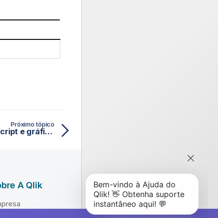
Próximo tópico
NoOfRows – função de script e gráfico
bre A Qlik
presa
derança