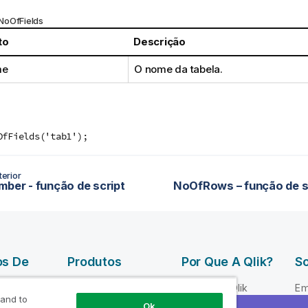
NoOfFields
to
Descrição
me
O nome da tabela.
OfFields('tab1');
erior
mber - função de script
os De
Produtos
Por Que A Qlik?
So
DATA
Por que a Qlik
Em
INTEGRATION
 and to
 Qlik
Ok
Confiança e
Li