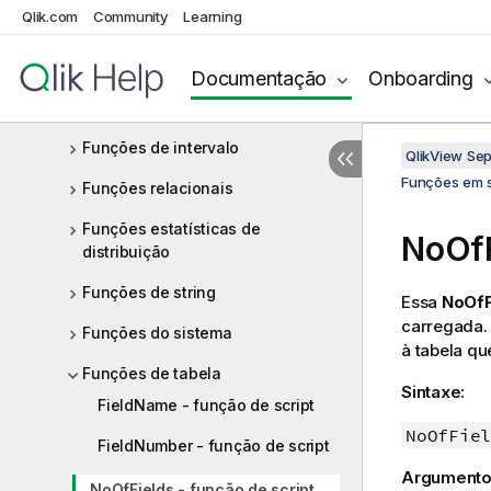
Qlik.com
Community
Learning
Funções de mapeamento
Funções matemáticas
Documentação
Onboarding
Funções NULL
Funções de intervalo
QlikView Se
Funções em s
Funções relacionais
Funções estatísticas de
NoOfF
distribuição
Funções de string
Essa
NoOfF
carregada.
Funções do sistema
à tabela q
Funções de tabela
Sintaxe:
FieldName - função de script
NoOfFiel
FieldNumber - função de script
Argumento
NoOfFields - função de script