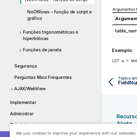
Argumentos 
NoOfRows – função de script e
gráfico
Argumen
table_na
Funções trigonométricas e
hiperbólicas
Funções de janela
Exemplo:
LET a = No
Segurança
Perguntas Mais Frequentes
Tópico ant
FieldNu
AJAX/WebView
Implementar
Administrar
Recurs
Ajuda
Tutoriais
We use cookies to improve your experience with our websites
Vídeos da
Guias