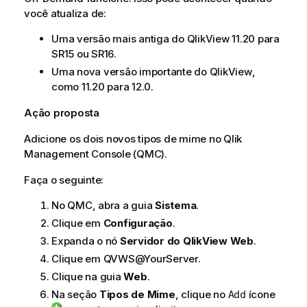
você atualiza de:
Uma versão mais antiga do
QlikView
11.20 para
SR15 ou SR16.
Uma nova versão importante do
QlikView
,
como 11.20 para 12.0.
Ação proposta
Adicione os dois novos tipos de mime no
Qlik
Management Console
(QMC).
Faça o seguinte:
No QMC, abra a guia
Sistema
.
Clique em
Configuração
.
Expanda o nó
Servidor do QlikView Web
.
Clique em QVWS@YourServer.
Clique na guia
Web
.
Na seção
Tipos de Mime
, clique no
ícone
Add