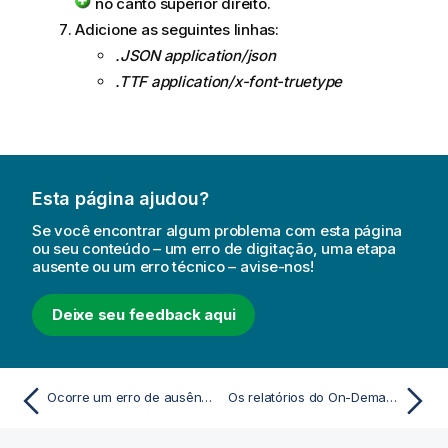
no canto superior direito.
Adicione as seguintes linhas:
.JSON application/json
.TTF application/x-font-truetype
Esta página ajudou?
Se você encontrar algum problema com esta página
ou seu conteúdo – um erro de digitação, uma etapa
ausente ou um erro técnico – avise-nos!
Deixe seu feedback aqui
Ocorre um erro de ausência de conexão com o Qlik NPrinting Server ao clicar em On-Demand no QlikView Access Point
Os relatórios do On-Demand funcionam em um aplicativo do QlikView Access Point, mas não em outro