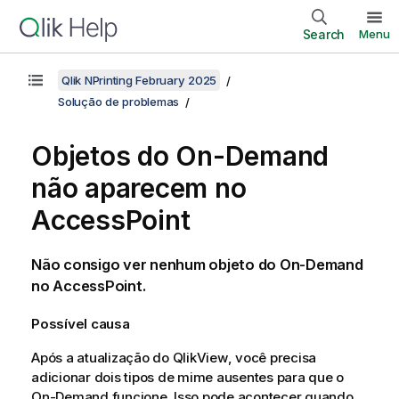
Search
Menu
Qlik NPrinting February 2025
Solução de problemas
Objetos do
On-Demand
não aparecem no
AccessPoint
Não consigo ver nenhum objeto do
On-Demand
no AccessPoint.
Possível causa
Após a atualização do
QlikView
, você precisa
adicionar dois tipos de mime ausentes para que o
On-Demand
funcione. Isso pode acontecer quando