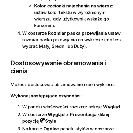
Kolor czcionki najechania na wiersz
:
ustaw kolor tekstu w wyróżnionym
wierszu, gdy użytkownik wskaże go
kursorem.
W obszarze
Rozmiar paska przewijania
ustaw
rozmiar paska przewijania na wykresie (możesz
wybrać Mały, Średni lub Duży).
Dostosowywanie obramowania i
cienia
Możesz dostosować obramowanie i cień wykresu.
Wykonaj następujące czynności:
W panelu właściwości rozszerz sekcję
Wygląd
.
W obszarze
Wygląd
>
Prezentacja
kliknij
pozycję
Style
.
Na karcie
Ogólne
panelu stylów w obszarze