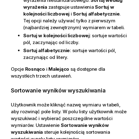
wyrażenia niestandardowego.
Sortuj według
wyrażenia
zastępuje ustawienia
Sortuj w
kolejności liczbowej
i
Sortuj alfabetycznie
.
Tej opcji należy używać tylko z pierwszym
(najbardziej zewnętrznym) wymiarem w tabeli.
Sortuj w kolejności liczbowej
: sortuje wartości
pól, zaczynając od liczby.
Sortuj alfabetycznie
: sortuje wartości pól,
zaczynając od litery.
Opcje
Rosnąco
i
Malejąco
są dostępne dla
wszystkich trzech ustawień.
Sortowanie wyników wyszukiwania
Użytkownik może kliknąć nazwę wymiaru w tabeli,
aby rozwinąć pole listy. W polu listy użytkownik może
wyszukiwać i wybierać poszczególne wartości
wymiarów. Ustawienie
Sortowanie wyników
wyszukiwania
steruje kolejnością sortowania
wartości w polu listy wymiarów.