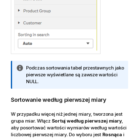
I
Podczas sortowania tabel przestawnych jako
n
pierwsze wyświetlane są zawsze wartości
f
NULL.
o
r
Sortowanie według pierwszej miary
m
a
W przypadku więcej niż jednej miary, tworzona jest
c
grupa miar. Włącz
Sortuj według pierwszej miary
,
j
aby posortować wartości wymiarów według wartości
a
liczbowej pierwszej miary. Do wyboru jest
Rosnąca
i