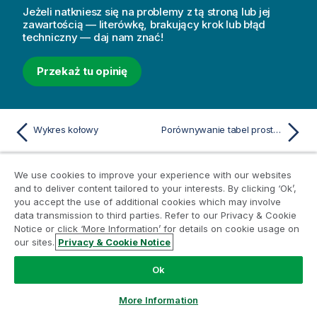
Jeżeli natkniesz się na problemy z tą stroną lub jej
zawartością — literówkę, brakujący krok lub błąd
techniczny — daj nam znać!
Przekaż tu opinię
Wykres kołowy
Porównywanie tabel prostych i tabel przestawnych
We use cookies to improve your experience with our websites
and to deliver content tailored to your interests. By clicking ‘Ok’,
Zasoby Pomocy
you accept the use of additional cookies which may involve
data transmission to third parties. Refer to our Privacy & Cookie
Notice or click ‘More Information’ for details on cookie usage on
Filmy pomocy dla Qlik
our sites.
Privacy & Cookie Notice
Qlik Developer
Szkolenia
Ok
Hub edukacyjny Qlik
More Information
Portal klientów Qlik