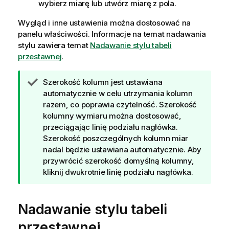
wybierz miarę lub utwórz miarę z pola.
Wygląd i inne ustawienia można dostosować na
panelu właściwości.
Informacje na temat nadawania
stylu zawiera temat
Nadawanie stylu tabeli
przestawnej
.
W
Szerokość kolumn jest ustawiana
s
automatycznie w celu utrzymania kolumn
k
razem, co poprawia czytelność. Szerokość
a
kolumny wymiaru można dostosować,
z
przeciągając linię podziału nagłówka.
ó
Szerokość poszczególnych kolumn miar
w
nadal będzie ustawiana automatycznie. Aby
k
przywrócić szerokość domyślną kolumny,
a
kliknij dwukrotnie linię podziału nagłówka.
Nadawanie stylu tabeli
przestawnej