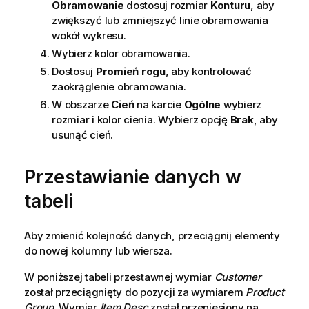
Obramowanie
dostosuj rozmiar
Konturu
, aby
zwiększyć lub zmniejszyć linie obramowania
wokół wykresu.
Wybierz kolor obramowania.
Dostosuj
Promień rogu
, aby kontrolować
zaokrąglenie obramowania.
W obszarze
Cień
na karcie
Ogólne
wybierz
rozmiar i kolor cienia. Wybierz opcję
Brak
, aby
usunąć cień.
Przestawianie danych w
tabeli
Aby zmienić kolejność danych, przeciągnij elementy
do nowej kolumny lub wiersza.
W poniższej tabeli przestawnej wymiar
Customer
został przeciągnięty do pozycji za wymiarem
Product
Group
. Wymiar
Item Desc
został przeniesiony na