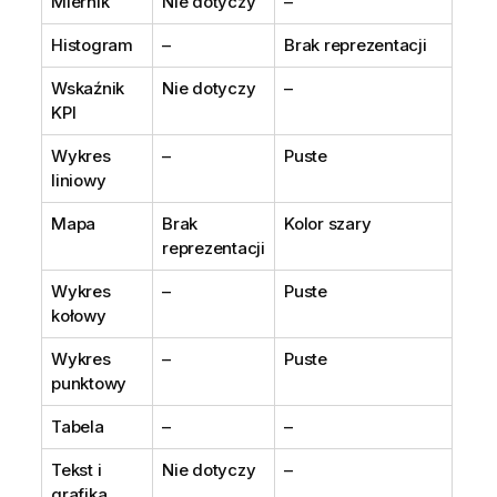
Miernik
Nie dotyczy
–
Histogram
–
Brak reprezentacji
Wskaźnik
Nie dotyczy
–
KPI
Wykres
–
Puste
liniowy
Mapa
Brak
Kolor szary
reprezentacji
Wykres
–
Puste
kołowy
Wykres
–
Puste
punktowy
Tabela
–
–
Tekst i
Nie dotyczy
–
grafika