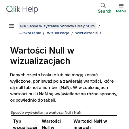
Search
Menu
Qlik Sense w systemie Windows May 2025
— tworzenie
Wizualizacje
Wizualizacje
Wartości
Null
w
wizualizacjach
Danych często brakuje lub nie mogą zostać
wyliczone, ponieważ pola zawierają wartości, które
są
null
lub
not a number
(
NaN
). W wizualizacjach
wartości
null
i
NaN
są wyświetlane na różne sposoby,
odpowiednio do tabeli.
Sposób wyświetlania wartości
Null
i
NaN
Typ
Wartości
Wartości
NaN
w
wizualizacji
Null
w
miarach