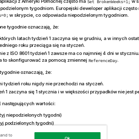
plikacji z Ameryki Północnej często ma
w s
Set BrokenWeeks=1;
podzielonym tygodniom. Europejski deweloper aplikacji częst
w skrypcie, co odpowiada niepodzielonym tygodniom.
s=0;
ne tygodnie oznaczają, że:
których latach tydzień 1 zaczyna się w grudniu, a w innych ostat
edniego roku przeciąga się na styczeń.
ie z ISO 8601 tydzień 1 zawsze ma co najmniej 4 dni w styczni
 to skonfigurować za pomocą zmiennej
.
ReferenceDay
tygodnie oznaczają, że:
ni tydzień roku nigdy nie przechodzi na styczeń.
eń 1 zaczyna się 1 stycznia i w większości przypadków nie jest
 następujących wartości:
żyj niepodzielonych tygodni)
żyj podzielonych tygodni)
 and to
Ok