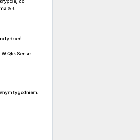
krypcie, co
o ma
Set
ni tydzień
u. W
Qlik Sense
 pełnym tygodniem.