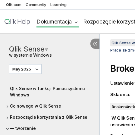
Qlik.com
Community
Learning
Dokumentacja
Rozpoczęcie korzyst
Qlik Sense 
Qlik Sense
®
Praca ze zm
w systemie
Windows
Brok
May 2025
Ustawienie 
Qlik Sense w funkcji Pomoc systemu
Składnia:
Windows
Co nowego w Qlik Sense
BrokenWeek
Rozpoczęcie korzystania z Qlik Sense
W
Qlik Sen
ustawienia
— tworzenie