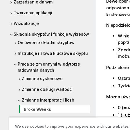
Deweloper a
Zarządzanie danymi
odpowiada 
Tworzenie aplikacji
BrokenWeek
Wizualizacje
Niepodzielo
Składnia skryptów i funkcje wykresów
W nie
poprz
Omówienie składni skryptów
Zgodn
Instrukcje i słowa kluczowe skryptu
można
Praca ze zmiennymi w edytorze
Podzielone 
ładowania danych
Ostat
Zmienne systemowe
Tydzi
Zmienne obsługi wartości
Można użyć
Zmienne interpretacji liczb
0 (=u
BrokenWeeks
1 (=u
DateFormat
We use cookies to improve your experience with our websites