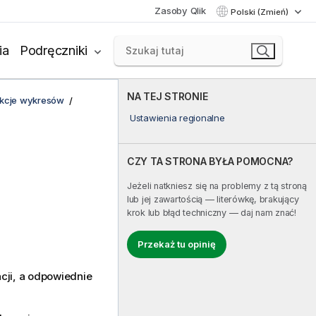
Zasoby Qlik
Polski (Zmień)
ia
Podręczniki
NA TEJ STRONIE
unkcje wykresów
Ustawienia regionalne
CZY TA STRONA BYŁA POMOCNA?
Jeżeli natkniesz się na problemy z tą stroną
lub jej zawartością — literówkę, brakujący
krok lub błąd techniczny — daj nam znać!
Przekaż tu opinię
cji, a odpowiednie