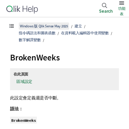
功能
Search
表
Windows 版 Qlik Sense May 2025
建立
指令碼語法和圖表函數
在資料載入編輯器中使用變數
數字解譯變數
BrokenWeeks
在此頁面
區域設定
此設定會定義週是否中斷。
語法：
BrokenWeeks