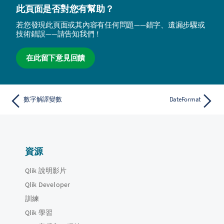
此頁面是否對您有幫助？
若您發現此頁面或其內容有任何問題——錯字、遺漏步驟或
技術錯誤——請告知我們！
在此留下意見回饋
數字解譯變數
DateFormat
資源
Qlik 說明影片
Qlik Developer
訓練
Qlik 學習