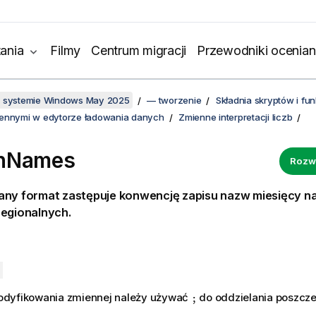
ania
Filmy
Centrum migracji
Przewodniki ocenian
w systemie Windows May 2025
— tworzenie
Składnia skryptów i f
iennymi w edytorze ładowania danych
Zmienne interpretacji liczb
hNames
Rozw
any format zastępuje konwencję zapisu nazw miesięcy n
regionalnych.
dyfikowania zmiennej należy używać
do oddzielania poszcze
;