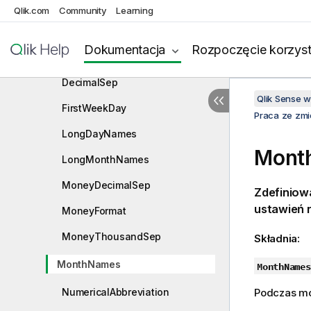
BrokenWeeks
Qlik.com
Community
Learning
DateFormat
Dokumentacja
Rozpoczęcie korzyst
DayNames
DecimalSep
Qlik Sense 
FirstWeekDay
Praca ze zm
LongDayNames
Mont
LongMonthNames
MoneyDecimalSep
Zdefiniow
ustawień 
MoneyFormat
MoneyThousandSep
Składnia:
MonthNames
MonthNames
NumericalAbbreviation
Podczas mo