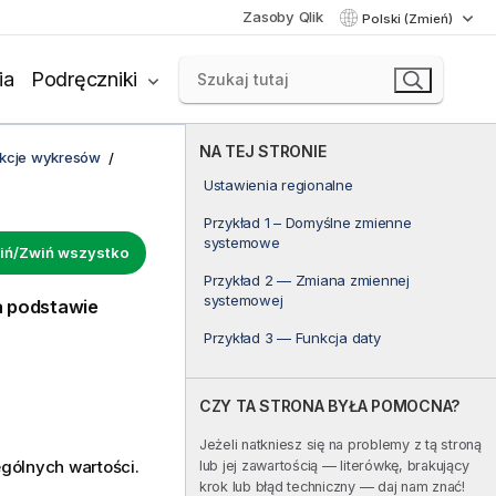
Zasoby Qlik
Polski (Zmień)
ia
Podręczniki
NA TEJ STRONIE
unkcje wykresów
Ustawienia regionalne
Przykład 1 – Domyślne zmienne
systemowe
iń/Zwiń wszystko
Przykład 2 — Zmiana zmiennej
systemowej
a podstawie
Przykład 3 — Funkcja daty
CZY TA STRONA BYŁA POMOCNA?
Jeżeli natkniesz się na problemy z tą stroną
gólnych wartości.
lub jej zawartością — literówkę, brakujący
krok lub błąd techniczny — daj nam znać!