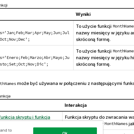
nkcji
Wyniki
To użycie funkcji
MonthName
s='Jan;Feb;Mar;Apr;May;Jun;Jul
nazwy miesięcy w języku an
Oct;Nov;Dec';
skróconą formę.
To użycie funkcji
MonthNam
s='Enero;Feb;Marzo;Abr;Mayo;Ju
nazwy miesięcy w języku h
sto;Set;Oct;Nov;Dic';
skróconą formę.
może być używana w połączeniu z następującymi funkc
thNames
unkcje
Interakcja
unkcja skryptu i funkcja
Funkcja skryptu do zwracania wa
zdefiniowanych w
MonthNames
jak
 and to
Ok