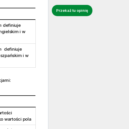
Przekaż tu opinię
s
definiuje
gielskim i w
es
definiuje
iszpańskim i w
jami:
rtości
o wartości pola