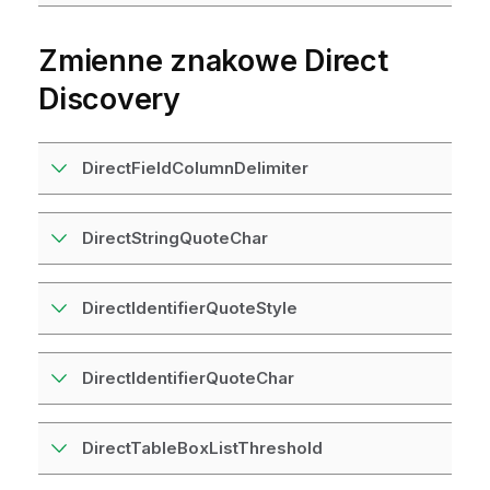
Zmienne znakowe
Direct
Discovery
DirectFieldColumnDelimiter
DirectStringQuoteChar
DirectIdentifierQuoteStyle
DirectIdentifierQuoteChar
DirectTableBoxListThreshold