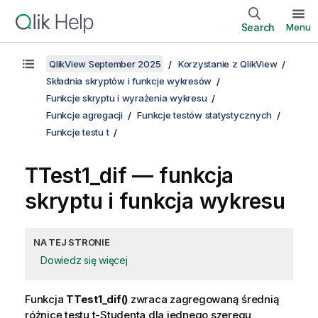
Search
Menu
QlikView September 2025
Korzystanie z QlikView
Składnia skryptów i funkcje wykresów
Funkcje skryptu i wyrażenia wykresu
Funkcje agregacji
Funkcje testów statystycznych
Funkcje testu t
TTest1_dif
— funkcja
skryptu i funkcja wykresu
NA TEJ STRONIE
Dowiedz się więcej
Funkcja
TTest1_dif()
zwraca zagregowaną średnią
różnicę testu t-Studenta dla jednego szeregu