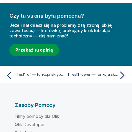
Czy ta strona była pomocna?
Jeżeli natkniesz się na problemy z tą stroną lub jej
zawartością — literówkę, brakujący krok lub błąd
techniczny — daj nam znać!
Przekaż tu opinię
TTest1_df — funkcja skryptu i funkcja wykresu
TTest1_lower — funkcja skryptu i funkcja wykresu
Zasoby Pomocy
Filmy pomocy dla Qlik
Qlik Developer