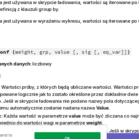
ja jest używana w skrypcie ładowania, wartości są iterowane po 
finicją z klauzuli group by.
ja jest używana w wyrażeniu wykresu, wartości są iterowane p
onf (
weight, grp, value [, sig [, eq_var]]
)
anych danych:
liczbowy
:
: Wartości próby, z których będą obliczane wartości. Wartości 
powane logicznie jak to zostało określone przez dokładnie dwie
p
. Jeśli w skrypcie ładowania nie podano nazwy pola dotyczące
temu automatycznie zostanie nadana nazwa
Value
.
: Każda wartość w parametrze
value
może być zliczana co najm
t
iednio do wartości wagi w parametrze
weight
.
Pole zawierające nazwy każdej z dwóch grup prób. Jeśli w skryp
 and to
o nazwy pola dotyczącego grupy, polu temu automatycznie zo
Ok