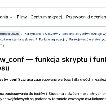
ania
Filmy
Centrum migracji
Przewodniki ocenian
ptember 2025
Korzystanie z QlikView
Składnia skryptów i funkcje 
ptu i wyrażenia wykresu
Funkcje agregacji
Funkcje testów statysty
 t
tw_conf
— funkcja skryptu i fun
esu
estw_conf()
zwraca zagregowaną wartość t dla dwóch niezale
ma zastosowanie do testów t-Studenta z dwóch niezależnych pr
nych wejściowych są podane w formacie ważonym dwukolumn