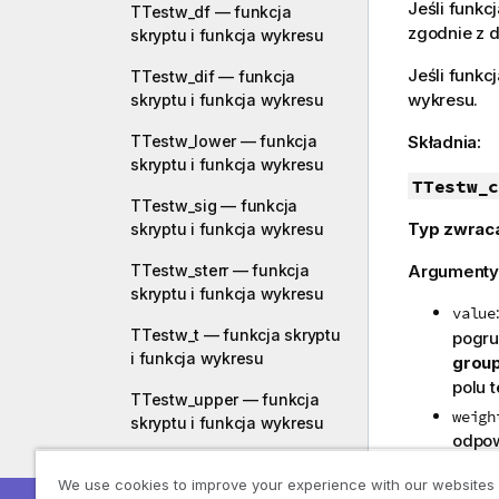
Jeśli funkc
TTestw_df — funkcja
zgodnie z de
skryptu i funkcja wykresu
Jeśli funkc
TTestw_dif — funkcja
wykresu.
skryptu i funkcja wykresu
TTestw_lower — funkcja
Składnia:
skryptu i funkcja wykresu
TTestw_c
TTestw_sig — funkcja
Typ zwrac
skryptu i funkcja wykresu
TTestw_sterr — funkcja
Argumenty
skryptu i funkcja wykresu
value
TTestw_t — funkcja skryptu
pogru
i funkcja wykresu
grou
polu 
TTestw_upper — funkcja
weigh
skryptu i funkcja wykresu
odpow
TTest1_conf — funkcja
: 
grp
We use cookies to improve your experience with our websites
skryptu i funkcja wykresu
podan