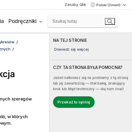
Zasoby Qlik
Polski (Zmień)
ia
Podręczniki
NA TEJ STRONIE
wykresów
cznych
Dowiedz się więcej
CZY TA STRONA BYŁA POMOCNA?
kcja
Jeżeli natkniesz się na problemy z tą stroną
lub jej zawartością — literówkę, brakujący
krok lub błąd techniczny — daj nam znać!
żnych szeregów
Przekaż tu opinię
ób, w których
owym.