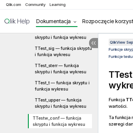
i funkcja wykresu
Qlik.com
Community
Learning
TTest_dif — funkcja skryptu
i funkcja wykresu
Dokumentacja
Rozpoczęcie korzyst
TTest_lower — funkcja
skryptu i funkcja wykresu
QlikView Se
TTest_sig — funkcja skryptu
Funkcje skry
i funkcja wykresu
Funkcje testu
TTest_sterr — funkcja
skryptu i funkcja wykresu
TTes
wykr
TTest_t — funkcja skryptu i
funkcja wykresu
Funkcja
TT
TTest_upper — funkcja
wartości.
skryptu i funkcja wykresu
Ta funkcja 
TTestw_conf — funkcja
szeregi da
skryptu i funkcja wykresu