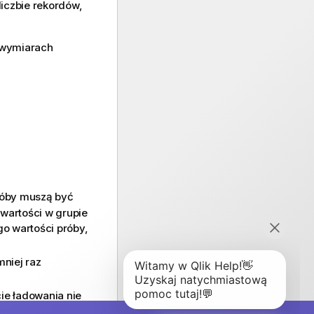
liczbie rekordów,
o wymiarach
próby muszą być
 wartości w grupie
go wartości próby,
niej raz
cie ładowania nie
stanie nadana