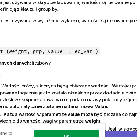
ja jest używana w skrypcie ładowania, wartości są iterowane po 
finicją z klauzuli group by.
ja jest używana w wyrażeniu wykresu, wartości są iterowane p
f (
weight, grp, value [, eq_var]
)
anych danych:
liczbowy
:
: Wartości próby, z których będą obliczane wartości. Wartości 
powane logicznie jak to zostało określone przez dokładnie dwie
p
. Jeśli w skrypcie ładowania nie podano nazwy pola dotyczące
temu automatycznie zostanie nadana nazwa
Value
.
: Każda wartość w parametrze
value
może być zliczana co najm
t
iednio do wartości wagi w parametrze
weight
.
Pole zawierające nazwy każdej z dwóch grup prób. Jeśli w skryp
 and to
o nazwy pola dotyczącego grupy, polu temu automatycznie zo
Ok