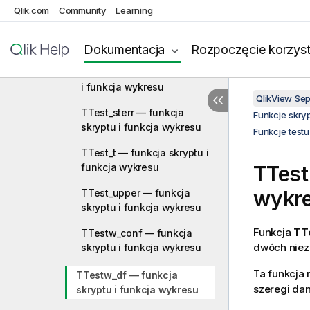
i funkcja wykresu
Qlik.com
Community
Learning
TTest_lower — funkcja
skryptu i funkcja wykresu
Dokumentacja
Rozpoczęcie korzyst
TTest_sig — funkcja skryptu
i funkcja wykresu
QlikView Se
TTest_sterr — funkcja
Funkcje skry
skryptu i funkcja wykresu
Funkcje testu
TTest_t — funkcja skryptu i
funkcja wykresu
TTes
wykr
TTest_upper — funkcja
skryptu i funkcja wykresu
Funkcja
TT
TTestw_conf — funkcja
dwóch niez
skryptu i funkcja wykresu
Ta funkcja 
TTestw_df — funkcja
szeregi da
skryptu i funkcja wykresu