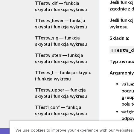
Jeśli funkc
TTestw_dif — funkcja
zgodnie z de
skryptu i funkcja wykresu
Jeśli funkc
TTestw_lower — funkcja
wykresu.
skryptu i funkcja wykresu
TTestw_sig — funkcja
Składnia:
skryptu i funkcja wykresu
TTestw_d
TTestw_sterr — funkcja
Typ zwrac
skryptu i funkcja wykresu
TTestw_t — funkcja skryptu
Argumenty
i funkcja wykresu
value
TTestw_upper — funkcja
pogru
skryptu i funkcja wykresu
grou
polu 
TTest1_conf — funkcja
weigh
skryptu i funkcja wykresu
odpow
TTest1_df — funkcja skryptu
: 
grp
We use cookies to improve your experience with our websites
i funkcja wykresu
podan