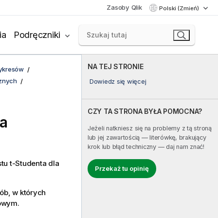
Zasoby Qlik
Polski (Zmień)
ia
Podręczniki
NA TEJ STRONIE
wykresów
cznych
Dowiedz się więcej
CZY TA STRONA BYŁA POMOCNA?
ja
Jeżeli natkniesz się na problemy z tą stroną
lub jej zawartością — literówkę, brakujący
krok lub błąd techniczny — daj nam znać!
tu t-Studenta dla
Przekaż tu opinię
ób, w których
owym.