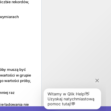
liczbie rekordów,
o wymiarach
próby muszą być
 wartości w grupie
go wartości próby,
niej raz
cie ładowania nie
stanie nadana