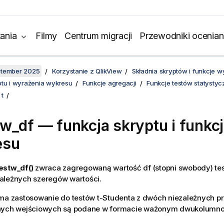
ania
Filmy
Centrum migracji
Przewodniki ocenian
ptember 2025
Korzystanie z QlikView
Składnia skryptów i funkcje 
ptu i wyrażenia wykresu
Funkcje agregacji
Funkcje testów statysty
 t
tw_df
— funkcja skryptu i funkc
esu
estw_df()
zwraca zagregowaną wartość df (stopni swobody) tes
ależnych szeregów wartości.
ma zastosowanie do testów t-Studenta z dwóch niezależnych pr
nych wejściowych są podane w formacie ważonym dwukolumn