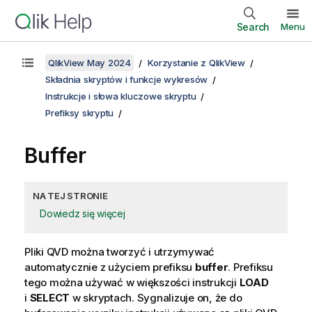
Search
Menu
QlikView May 2024
Korzystanie z QlikView
Składnia skryptów i funkcje wykresów
Instrukcje i słowa kluczowe skryptu
Prefiksy skryptu
Buffer
NA TEJ STRONIE
Dowiedz się więcej
Pliki
QVD
można tworzyć i utrzymywać
automatycznie z użyciem prefiksu
buffer
. Prefiksu
tego można używać w większości instrukcji
LOAD
i
SELECT
w skryptach. Sygnalizuje on, że do