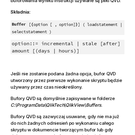
buforowania wyniku instrukcji używane są pliki
QVD
.
Składnia:
Buffer
(
)
[
option [ , option]
] ( loadstatement |
selectstatement )
option::= incremental | stale [after]
amount [(days | hours)]
Jeśli nie zostanie podana żadna opcja, bufor
QVD
utworzony przez pierwsze wykonanie skryptu będzie
używany przez czas nieokreślony.
Bufory
QVD
są domyślnie zapisywane w folderze
C:\ProgramData\QlikTech\QlikView\Buffers
.
Bufory
QVD
są zazwyczaj usuwane, gdy nie ma już
do nich żadnych odniesień po wykonaniu całego
skryptu w dokumencie tworzącym bufor lub gdy