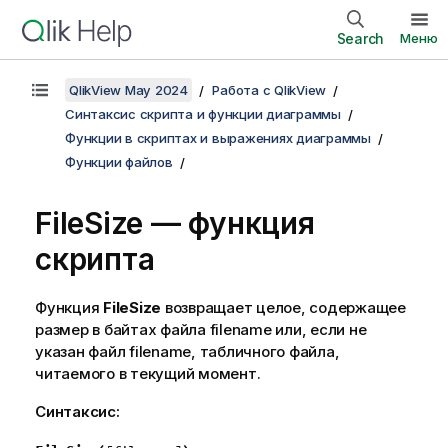
Search
Меню
QlikView May 2024
Работа с QlikView
Синтаксис скрипта и функции диаграммы
Функции в скриптах и выражениях диаграммы
Функции файлов
FileSize — функция
скрипта
Функция
FileSize
возвращает целое, содержащее
размер в байтах файла
filename
или, если не
указан файл
filename
, табличного файла,
читаемого в текущий момент.
Синтаксис: