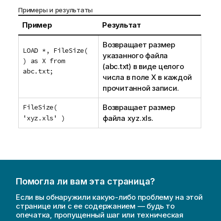
Примеры и результаты
Пример
Результат
Возвращает размер
LOAD *, FileSize(
указанного файла
) as X from
(
abc.txt
) в виде целого
abc.txt;
числа в поле X в каждой
прочитанной записи.
FileSize(
Возвращает размер
'xyz.xls' )
файла
xyz.xls
.
Помогла ли вам эта страница?
Если вы обнаружили какую-либо проблему на этой
странице или с ее содержанием — будь то
опечатка, пропущенный шаг или техническая