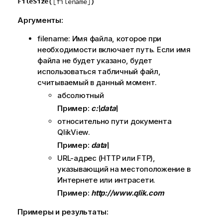
FileSize(
)
[filename]
Аргументы:
filename
: Имя файла, которое при
необходимости включает путь. Если имя
файла не будет указано, будет
использоваться табличный файл,
считываемый в данный момент.
абсолютный
Пример:
c:\data\
относительно пути документа
QlikView
.
Пример:
data\
URL-адрес (
HTTP
или
FTP
),
указывающий на местоположение в
Интернете или интрасети.
Пример:
http://www.qlik.com
Примеры и результаты: