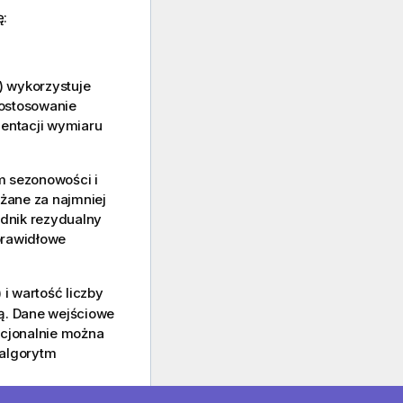
ę:
 wykorzystuje
dostosowanie
entacji wymiaru
 sezonowości i
żane za najmniej
adnik rezydualny
prawidłowe
) i wartość liczby
ą. Dane wejściowe
pcjonalnie można
 algorytm