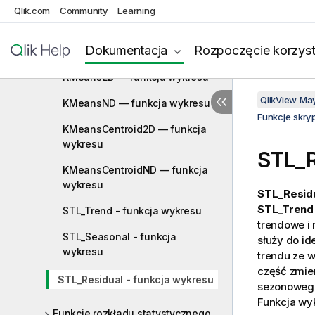
Qlik.com
Community
Learning
HRank - funkcja wykresu
Dokumentacja
Rozpoczęcie korzyst
VRank - funkcja wykresu
KMeans2D — funkcja wykresu
QlikView Ma
KMeansND — funkcja wykresu
Funkcje skry
KMeansCentroid2D — funkcja
wykresu
STL_R
KMeansCentroidND — funkcja
wykresu
STL_Resid
STL_Trend
STL_Trend - funkcja wykresu
trendowe i
STL_Seasonal - funkcja
służy do id
wykresu
trendu ze 
część zmie
STL_Residual - funkcja wykresu
sezonowego,
Funkcja wy
Funkcje rozkładu statystycznego