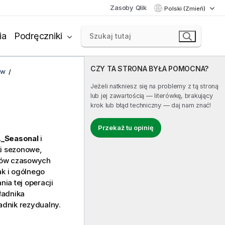
Zasoby Qlik
Polski (Zmień)
ia
Podręczniki
CZY TA STRONA BYŁA POMOCNA?
ów
Jeżeli natkniesz się na problemy z tą stroną
lub jej zawartością — literówkę, brakujący
krok lub błąd techniczny — daj nam znać!
Przekaż tu opinię
_Seasonal
i
ki sezonowe,
gów czasowych
ak i ogólnego
ia tej operacji
ładnika
adnik rezydualny.