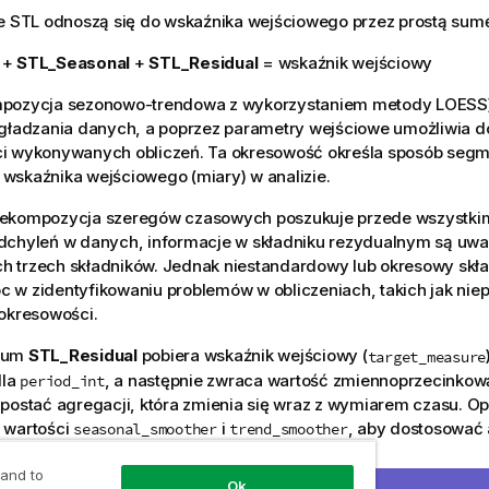
je STL odnoszą się do wskaźnika wejściowego przez prostą sum
+
STL_Seasonal
+
STL_Residual
= wskaźnik wejściowy
pozycja sezonowo-trendowa z wykorzystaniem metody LOESS)
ygładzania danych, a poprzez parametry wejściowe umożliwia 
i wykonywanych obliczeń. Ta okresowość określa sposób segm
wskaźnika wejściowego (miary) w analizie.
ekompozycja szeregów czasowych poszukuje przede wszystkim
dchyleń w danych, informacje w składniku rezydualnym są uwa
ych trzech składników. Jednak niestandardowy lub okresowy skł
 w zidentyfikowaniu problemów w obliczeniach, takich jak nie
okresowości.
mum
STL_Residual
pobiera wskaźnik wejściowy (
target_measure
dla
, a następnie zwraca wartość zmiennoprzecinkow
period_int
postać agregacji, która zmienia się wraz z wymiarem czasu. O
 wartości
i
, aby dostosować
seasonal_smoother
trend_smoother
a.
 and to
Ok