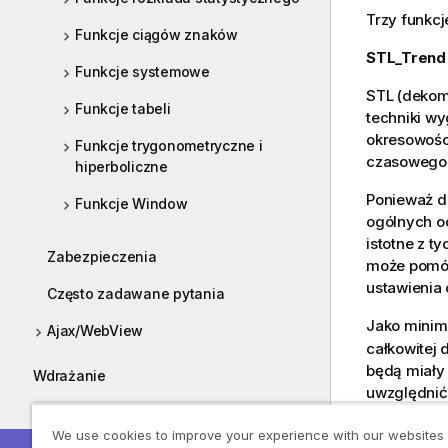
Trzy funkc
Funkcje ciągów znaków
STL_Trend
Funkcje systemowe
STL (dekom
Funkcje tabeli
techniki w
okresowośc
Funkcje trygonometryczne i
czasowego 
hiperboliczne
Ponieważ d
Funkcje Window
ogólnych o
istotne z t
Zabezpieczenia
może pomóc
ustawienia 
Często zadawane pytania
Jako mini
Ajax/WebView
całkowitej 
będą miały 
Wdrażanie
uwzględnić
Administrowanie
wygładzani
We use cookies to improve your experience with our websites