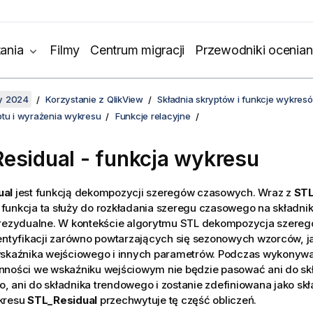
ania
Filmy
Centrum migracji
Przewodniki ocenian
y 2024
Korzystanie z QlikView
Składnia skryptów i funkcje wykres
ptu i wyrażenia wykresu
Funkcje relacyjne
esidual - funkcja wykresu
ual
jest funkcją dekompozycji szeregów czasowych. Wraz z
STL
funkcja ta służy do rozkładania szeregu czasowego na składni
 rezydualne. W kontekście algorytmu STL dekompozycja szere
entyfikacji zarówno powtarzających się sezonowych wzorców, j
wskaźnika wejściowego i innych parametrów. Podczas wykonywan
nności we wskaźniku wejściowym nie będzie pasować ani do sk
 ani do składnika trendowego i zostanie zdefiniowana jako skł
kresu
STL_Residual
przechwytuje tę część obliczeń.