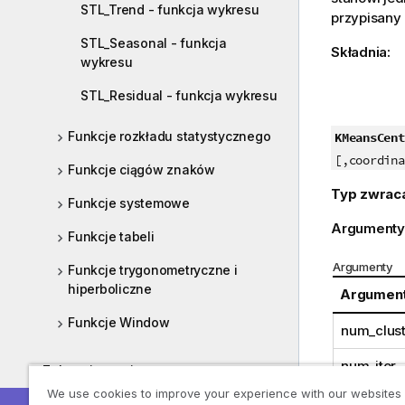
STL_Trend - funkcja wykresu
przypisany
STL_Seasonal - funkcja
Składnia:
wykresu
STL_Residual - funkcja wykresu
Funkcje rozkładu statystycznego
KMeansCent
[,coordina
Funkcje ciągów znaków
Typ zwrac
Funkcje systemowe
Argumenty
Funkcje tabeli
Argumenty
Funkcje trygonometryczne i
hiperboliczne
Argumen
Funkcje Window
num_clust
num_iter
Zabezpieczenia
We use cookies to improve your experience with our websites
Często zadawane pytania