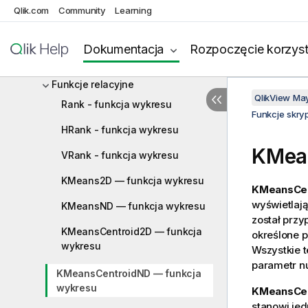
Funkcje matematyczne
Qlik.com
Community
Learning
Funkcje NULL
Dokumentacja
Rozpoczęcie korzyst
Funkcje zakresu
Funkcje relacyjne
QlikView Ma
Rank - funkcja wykresu
Funkcje skry
HRank - funkcja wykresu
KMea
VRank - funkcja wykresu
KMeans2D — funkcja wykresu
KMeansCen
wyświetlaj
KMeansND — funkcja wykresu
został prz
KMeansCentroid2D — funkcja
określone p
wykresu
Wszystkie t
parametr n
KMeansCentroidND — funkcja
wykresu
KMeansCe
stanowi jed