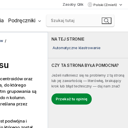
Zasoby Qlik
Polski (Zmień)
ia
Podręczniki
NA TEJ STRONIE
ów
Automatyczne klastrowanie
su
CZY TA STRONA BYŁA POMOCNA?
Jeżeli natkniesz się na problemy z tą stroną
 centroidów oraz
lub jej zawartością — literówkę, brakujący
a, do którego
krok lub błąd techniczny — daj nam znać!
ytm grupowania są
 do n kolumn.
Przekaż tu opinię
kreślana przez
st podwójna i
o którego został