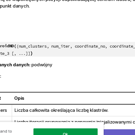
 punkt danych.
roidND(
(num_clusters, num_iter, coordinate_no, coordinate
)
te_3 [, ...]]
anych danych:
podwójny
:
t
Opis
ers
Liczba całkowita określająca liczbę klastrów.
Liczba iteracji grupowania z ponownie inicjalizowanymi 
klastrów.
 and to
Ok