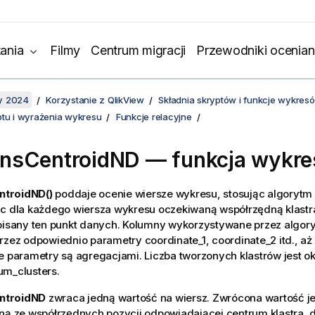
ania
Filmy
Centrum migracji
Przewodniki ocenian
y 2024
Korzystanie z QlikView
Składnia skryptów i funkcje wykres
ptu i wyrażenia wykresu
Funkcje relacyjne
nsCentroidND
— funkcja wykre
troidND()
poddaje ocenie wiersze wykresu, stosując algorytm
ąc dla każdego wiersza wykresu oczekiwaną współrzędną klastr
ypisany ten punkt danych. Kolumny wykorzystywane przez algor
rzez odpowiednio parametry coordinate_1, coordinate_2 itd., aż
e parametry są agregacjami. Liczba tworzonych klastrów jest o
um_clusters.
ntroidND
zwraca jedną wartość na wiersz. Zwrócona wartość je
ną ze współrzędnych pozycji odpowiadającej centrum klastra, d