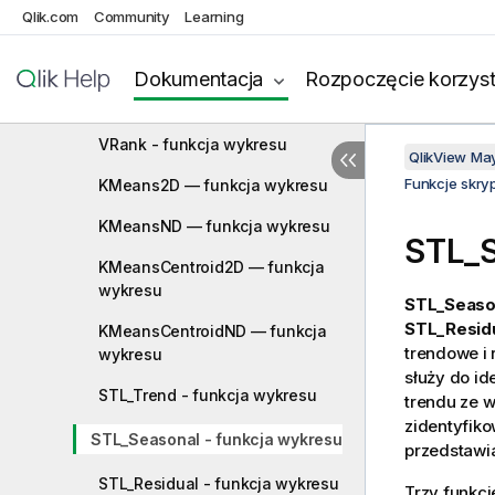
Qlik.com
Community
Learning
Funkcje relacyjne
Rank - funkcja wykresu
Dokumentacja
Rozpoczęcie korzyst
HRank - funkcja wykresu
VRank - funkcja wykresu
QlikView Ma
Funkcje skry
KMeans2D — funkcja wykresu
KMeansND — funkcja wykresu
STL_S
KMeansCentroid2D — funkcja
wykresu
STL_Seaso
STL_Resid
KMeansCentroidND — funkcja
trendowe i
wykresu
służy do id
STL_Trend - funkcja wykresu
trendu ze 
zidentyfik
STL_Seasonal - funkcja wykresu
przedstawi
STL_Residual - funkcja wykresu
Trzy funkc