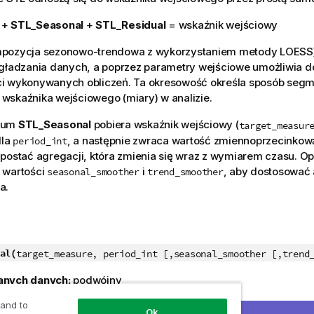
+
STL_Seasonal
+
STL_Residual
= wskaźnik wejściowy
pozycja sezonowo-trendowa z wykorzystaniem metody LOESS)
ygładzania danych, a poprzez parametry wejściowe umożliwia 
i wykonywanych obliczeń. Ta okresowość określa sposób segm
wskaźnika wejściowego (miary) w analizie.
mum
STL_Seasonal
pobiera wskaźnik wejściowy (
target_measur
dla
, a następnie zwraca wartość zmiennoprzecinkow
period_int
postać agregacji, która zmienia się wraz z wymiarem czasu. O
 wartości
i
, aby dostosować
seasonal_smoother
trend_smoother
a.
al(
target_measure, period_int [,seasonal_smoother [,trend
anych danych:
podwójny
 and to
Ok