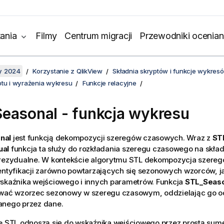
ania
Filmy
Centrum migracji
Przewodniki ocenian
y 2024
Korzystanie z QlikView
Składnia skryptów i funkcje wykres
ptu i wyrażenia wykresu
Funkcje relacyjne
easonal - funkcja wykresu
nal
jest funkcją dekompozycji szeregów czasowych. Wraz z
ST
ual
funkcja ta służy do rozkładania szeregu czasowego na skład
 rezydualne. W kontekście algorytmu STL dekompozycja szere
entyfikacji zarówno powtarzających się sezonowych wzorców, j
wskaźnika wejściowego i innych parametrów. Funkcja
STL_Seaso
ować wzorzec sezonowy w szeregu czasowym, oddzielając go o
anego przez dane.
je STL odnoszą się do wskaźnika wejściowego przez prostą sum