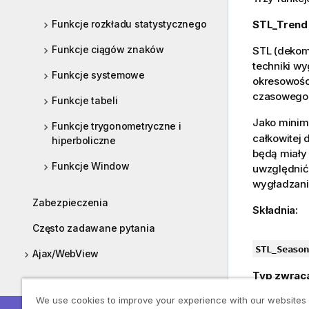
Funkcje rozkładu statystycznego
STL_Trend
Funkcje ciągów znaków
STL (dekom
techniki w
Funkcje systemowe
okresowośc
czasowego 
Funkcje tabeli
Jako mini
Funkcje trygonometryczne i
całkowitej 
hiperboliczne
będą miały 
Funkcje Window
uwzględnić
wygładzani
Zabezpieczenia
Składnia:
Często zadawane pytania
STL_Season
Ajax/WebView
Typ zwrac
Wdrażanie
We use cookies to improve your experience with our websites
Argumenty