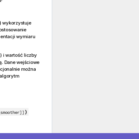
 wykorzystuje
dostosowanie
entacji wymiaru
) i wartość liczby
e
ą. Dane wejściowe
pcjonalnie można
 algorytm
)
_smoother]]