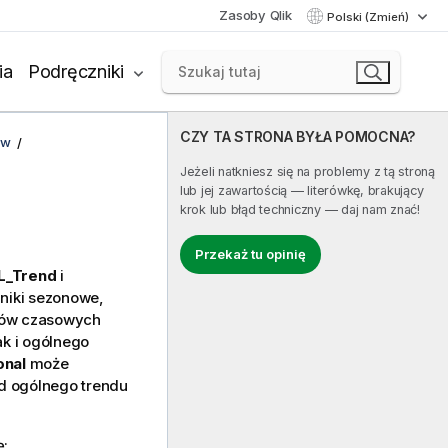
Zasoby Qlik
Polski (Zmień)
ia
Podręczniki
CZY TA STRONA BYŁA POMOCNA?
ów
Jeżeli natkniesz się na problemy z tą stroną
lub jej zawartością — literówkę, brakujący
krok lub błąd techniczny — daj nam znać!
Przekaż tu opinię
L_Trend
i
niki sezonowe,
gów czasowych
ak i ogólnego
nal
może
d ogólnego trendu
ę: