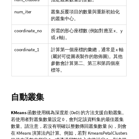
num_iter
叢集反覆項目的數量與重新初始化
的叢集中心。
coordinate_no
所需的形心座標數 (例如對應至 x、y
或 z 軸)。
coordinate_1
計算第一個座標的彙總，通常是 x 軸
(屬於可從圖表製作的散佈圖)。其他
參數會計算第二、第三和第四個座
標等。
自動叢集
KMeans
函數使用稱為深度差 (DeD) 的方法支援自動叢集。
若使用者對叢集數量設定 0，會判定該資料集的最佳叢集
數量。請注意，若沒有明確以整數傳回叢集數量 (
k
)，則會
在 KMeans 演算法內計算。例如，若對
KmeansPetalClusters