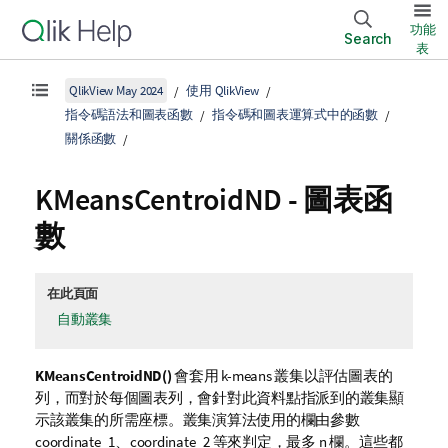
功能
Search
表
QlikView May 2024
使用 QlikView
指令碼語法和圖表函數
指令碼和圖表運算式中的函數
關係函數
KMeansCentroidND
- 圖表函
數
在此頁面
自動叢集
KMeansCentroidND()
會套用 k-means 叢集以評估圖表的
列，而對於每個圖表列，會針對此資料點指派到的叢集顯
示該叢集的所需座標。叢集演算法使用的欄由參數
coordinate_1、coordinate_2 等來判定，最多 n 欄。這些都