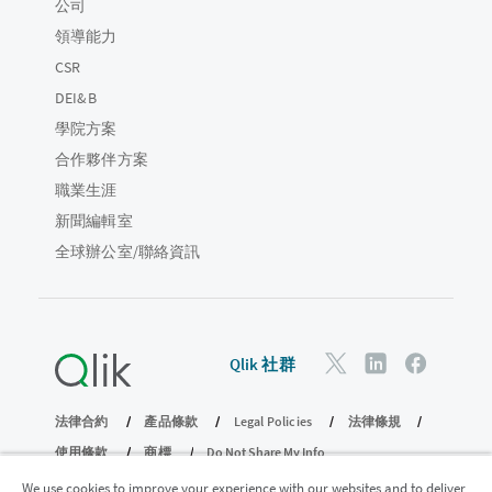
公司
領導能力
CSR
DEI&B
學院方案
合作夥伴方案
職業生涯
新聞編輯室
全球辦公室/聯絡資訊
Qlik 社群
法律合約
產品條款
Legal Policies
法律條規
使用條款
商標
Do Not Share My Info
© 1993-2026 QlikTech International AB。保留所有權利。
We use cookies to improve your experience with our websites and to deliver