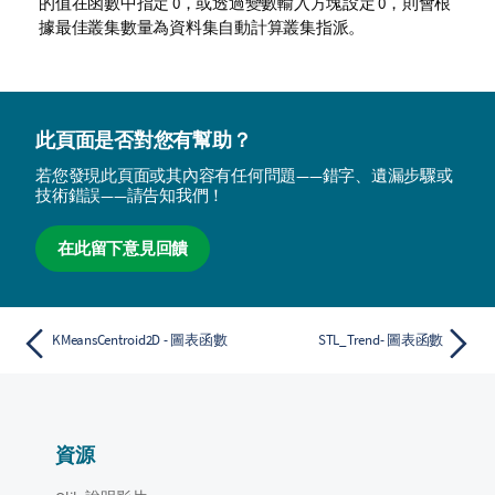
的值在函數中指定 0，或透過變數輸入方塊設定 0，則會根
據最佳叢集數量為資料集自動計算叢集指派。
此頁面是否對您有幫助？
若您發現此頁面或其內容有任何問題——錯字、遺漏步驟或
技術錯誤——請告知我們！
在此留下意見回饋
KMeansCentroid2D - 圖表函數
STL_Trend- 圖表函數
資源