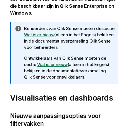
die beschikbaar zijn in
Qlik Sense Enterprise on
Windows
.
I
Beheerders van
Qlik Sense
moeten de sectie
n
Wat is er nieuw
(alleen in het Engels)
bekijken
f
in de documentatieverzameling
Qlik Sense
o
voor beheerders.
r
Ontwikkelaars van
Qlik Sense
moeten de
m
sectie
Wat is er nieuw
(alleen in het Engels)
a
bekijken in de documentatieverzameling
t
Qlik Sense
voor ontwikkelaars.
i
e
Visualisaties en dashboards
Nieuwe aanpassingsopties voor
filtervakken