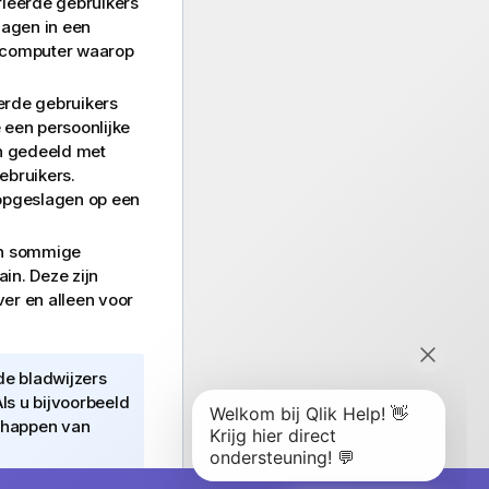
ifieerde gebruikers
lagen in een
ke computer waarop
eerde gebruikers
 een persoonlijke
n gedeeld met
ebruikers.
 opgeslagen op een
an sommige
n. Deze zijn
er en alleen voor
de bladwijzers
Als u bijvoorbeeld
chappen van