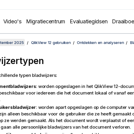
Video's
Migratiecentrum
Evaluatiegidsen
Draaibo
ptember 2025
QlikView 12 gebruiken
Ontdekken en analyseren
Bl
ijzertypen
chillende typen bladwijzers:
mentbladwijzers
: worden opgeslagen in het
QlikView 12
-docume
d beschikbaar voor iedereen die het document lokaal of vanaf ee
.
ikersbladwijzer
: worden apart opgeslagen op de computer van
zijn alleen beschikbaar voor de gebruiker die ze heeft gemaakt
p ze werden gemaakt. Als het document wordt verplaatst of e
, gaan alle persoonlijke bladwijzers van het document verloren.