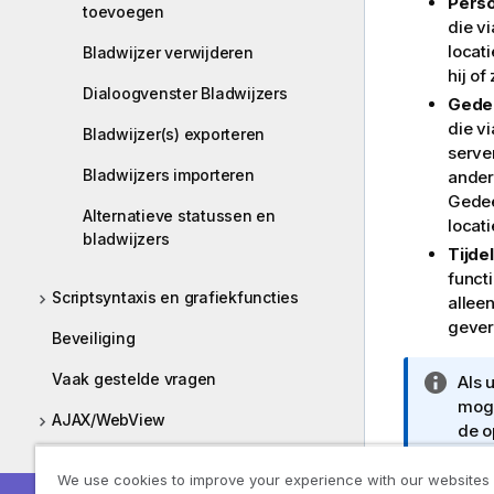
Perso
toevoegen
die v
locat
Bladwijzer verwijderen
hij of
Dialoogvenster Bladwijzers
Gedee
die v
Bladwijzer(s) exporteren
serve
Bladwijzers importeren
ander
Gedee
Alternatieve statussen en
locati
bladwijzers
Tijde
funct
Scriptsyntaxis en grafiekfuncties
allee
gever
Beveiliging
Vaak gestelde vragen
I
Als 
n
moge
AJAX/WebView
f
de o
o
Keuz
Implementeren
r
We use cookies to improve your experience with our websites