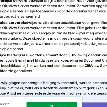
onlijke serverbladwijzers
: zijn alleen beschikbaar voor gever
ia QlikView Server werken met een document. Ze worden opges
ie op de server en zijn toegankelijk voor de gebruiker vanaf el
 zij correct is aangemeld.
lde serverbladwijzers
: zijn alleen beschikbaar voor geverifi
ia QlikView Server werken met een document. Elke gebruiker die
rbladwijzer maakt, kan aangeven dat de bladwijzer mag worde
e gebruikers. Deze objecten zijn dan beschikbaar voor andere g
lde serverbladwijzers worden net als persoonlijke bladwijzers
e op de server.
lijke bladwijzers
: worden gemaakt door QlikView bij gebruik v
ies, zoals
E-mail met bladwijzer als koppeling
en Document Chai
n beschikbaar bij het werken met een document op QlikView Serv
ifieerde gebruikers.
u wijzigingen aanbrengt in het gegevensmodel, werken bestaan
lijk niet meer, zelfs als u dezelfde veldnamen blijft gebruiken. 
ptie
Altijd één geselecteerde waarde
inschakelt in de eigens
elijsten
.
 and to
Ok