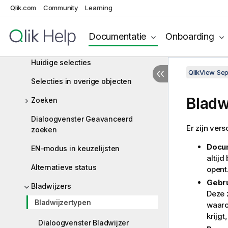
Qlik.com
Community
Learning
Selecties verplaatsen
Geselecteerde veldwaarden
Documentatie
Onboarding
vergrendelen
Huidige selecties
QlikView Se
Selecties in overige objecten
Bladw
Zoeken
Dialoogvenster Geavanceerd
Er zijn vers
zoeken
Docu
EN-modus in keuzelijsten
altij
Alternatieve status
opent
Gebru
Bladwijzers
Deze 
Bladwijzertypen
waaro
krijgt
Dialoogvenster Bladwijzer