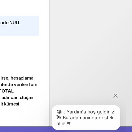
rinde
NULL
lirse, hesaplama
imlerde verilen tüm
TOTAL
an adından oluşan
alt kümesi
eçerli satır