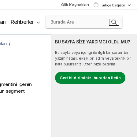
Qlik Kaynakları
Türkçe Değiştir
arı
Rehberler
BU SAYFA SİZE YARDIMCI OLDU MU?
ları
Bu sayfa veya içeriği ile ilgili bir sorun; bir
yazım hatası, eksik bir adım veya teknik bir
hata bulursanız lütfen bize bildirin!
Geri bildiriminizi buradan iletin
egmentini içeren
unun segment