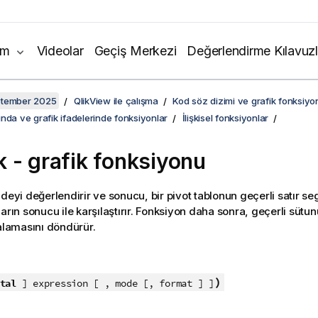
ım
Videolar
Geçiş Merkezi
Değerlendirme Kılavuzl
ptember 2025
QlikView ile çalışma
Kod söz dizimi ve grafik fonksiyon
nda ve grafik ifadelerinde fonksiyonlar
İlişkisel fonksiyonlar
 - grafik fonksiyonu
fadeyi değerlendirir ve sonucu, bir pivot tablonun geçerli satır s
ların sonucu ile karşılaştırır. Fonksiyon daha sonra, geçerli süt
ralamasını döndürür.
:
)
tal
] expression [ , mode [, format ] ]