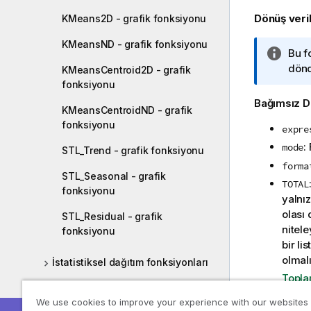
Dönüş veril
KMeans2D - grafik fonksiyonu
KMeansND - grafik fonksiyonu
B
Bu f
i
dönd
KMeansCentroid2D - grafik
l
fonksiyonu
g
Bağımsız D
KMeansCentroidND - grafik
i
fonksiyonu
n
expre
o
:
mode
STL_Trend - grafik fonksiyonu
t
forma
u
STL_Seasonal - grafik
TOTAL
fonksiyonu
yalnız
olası 
STL_Residual - grafik
nitele
fonksiyonu
bir li
olmalı
İstatistiksel dağıtım fonksiyonları
Topla
Dize fonksiyonları
We use cookies to improve your experience with our websites
Pivot tablo