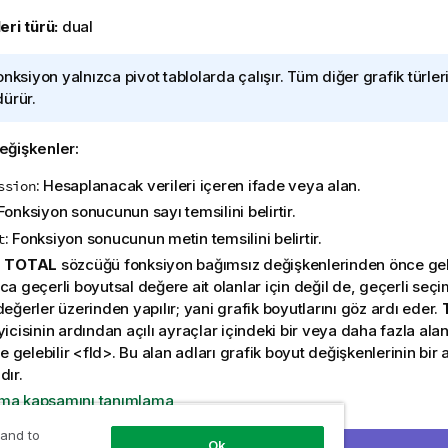
eri türü:
dual
onksiyon yalnızca pivot tablolarda çalışır. Tüm diğer grafik türle
ürür.
eğişkenler:
: Hesaplanacak verileri içeren ifade veya alan.
ssion
 Fonksiyon sonucunun sayı temsilini belirtir.
: Fonksiyon sonucunun metin temsilini belirtir.
t
:
TOTAL
sözcüğü fonksiyon bağımsız değişkenlerinden önce ge
ca geçerli boyutsal değere ait olanlar için değil de, geçerli seç
değerler üzerinden yapılır; yani grafik boyutlarını göz ardı eder.
yicisinin ardından açılı ayraçlar içindeki bir veya daha fazla al
ste gelebilir
<fld>
. Bu alan adları grafik boyut değişkenlerinin bir 
dır.
ma kapsamını tanımlama
 and to
 tek boyutluysa veya ifadeden önce
total
niteleyicisi geliyorsa, g
Ok