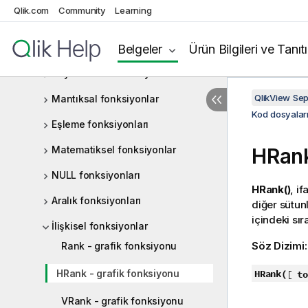
Qlik.com
Community
Learning
Genel sayısal fonksiyonlar
Yorumlama fonksiyonları
Belgeler
Ürün Bilgileri ve Tanıt
Kayıtlar arası fonksiyonlar
QlikView Se
Mantıksal fonksiyonlar
Kod dosyaları
Eşleme fonksiyonları
Matematiksel fonksiyonlar
HRank
NULL fonksiyonları
HRank()
, i
Aralık fonksiyonları
diğer sütun
içindeki sı
İlişkisel fonksiyonlar
Söz Dizimi
Rank - grafik fonksiyonu
HRank - grafik fonksiyonu
HRank(
[
to
VRank - grafik fonksiyonu