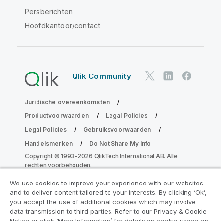
Persberichten
Hoofdkantoor/contact
Qlik Community
Juridische overeenkomsten
Productvoorwaarden
Legal Policies
Legal Policies
Gebruiksvoorwaarden
Handelsmerken
Do Not Share My Info
Copyright © 1993-2026 QlikTech International AB. Alle
rechten voorbehouden.
We use cookies to improve your experience with our websites
and to deliver content tailored to your interests. By clicking ‘Ok’,
Neem deel aan het Analytics
you accept the use of additional cookies which may involve
data transmission to third parties. Refer to our Privacy & Cookie
Modernization Program
Notice or click ‘More Information’ for details on cookie usage on