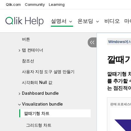
Qlik.com
Community
Learning
텍스트 및 이미지
트리 맵
설명서
온보딩
비디오
마
폭포형 차트
버튼
Windows에서의
탭 컨테이너
깔때기
참조선
사용자 지정 도구 설명 만들기
깔때기형 
를 추가할 
시각화의 Null 값
는 점진적이
Dashboard bundle
Visualization bundle
판매 프로세스
깔때기형 차트
그리드형 차트