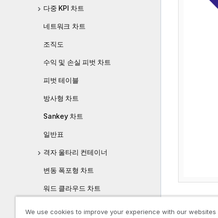
다중 KPI 차트
네트워크 차트
조직도
수익 및 손실 피벗 차트
피벗 테이블
방사형 차트
Sankey 차트
일반표
격자 울타리 컨테이너
변동 폭포형 차트
워드 클라우드 차트
깔때기형 차
We use cookies to improve your experience with our websites
니다. 깔때기
시각화 만들기 및 편집