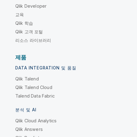
Qlik Developer
교육
Qlik 학습
Qlik 고객 포털
리소스 라이브러리
제품
DATA INTEGRATION 및 품질
Qlik Talend
Qlik Talend Cloud
Talend Data Fabric
분석 및 AI
Qlik Cloud Analytics
Qlik Answers