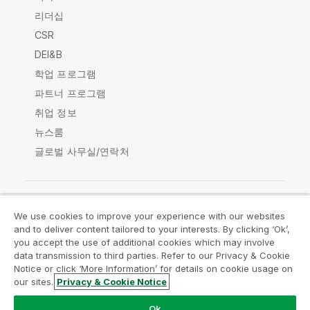
리더십
CSR
DEI&B
학업 프로그램
파트너 프로그램
취업 정보
뉴스룸
글로벌 사무실/연락처
We use cookies to improve your experience with our websites
Qlik Community
and to deliver content tailored to your interests. By clicking ‘Ok’,
you accept the use of additional cookies which may involve
data transmission to third parties. Refer to our Privacy & Cookie
법적 계약
제품 약관
Legal Policies
Notice or click ‘More Information’ for details on cookie usage on
Legal Policies
사용 약관
상표
our sites.
Privacy & Cookie Notice
Do Not Share My Info
Ok