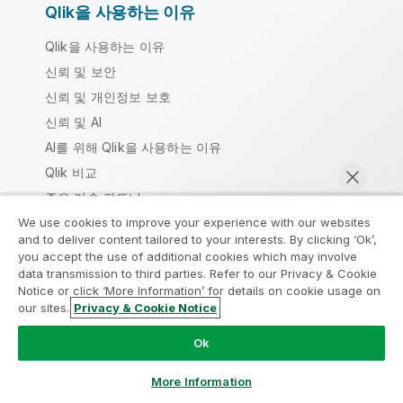
Qlik을 사용하는 이유
Qlik을 사용하는 이유
신뢰 및 보안
신뢰 및 개인정보 보호
신뢰 및 AI
AI를 위해 Qlik을 사용하는 이유
Qlik 비교
주요 기술 파트너
데이터 소스 및 대상
We use cookies to improve your experience with our websites
and to deliver content tailored to your interests. By clicking ‘Ok’,
Qlik 지역
you accept the use of additional cookies which may involve
data transmission to third parties. Refer to our Privacy & Cookie
Notice or click ‘More Information’ for details on cookie usage on
Qlik 소개
our sites.
Privacy & Cookie Notice
지금 채팅
회사
Ok
리더십
More Information
CSR