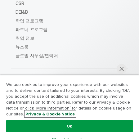
CSR
DEI&B
학업 프로그램
파트너 프로그램
취업 정보
뉴스룸
글로벌 사무실/연락처
We use cookies to improve your experience with our websites
Qlik Community
and to deliver content tailored to your interests. By clicking ‘Ok’,
you accept the use of additional cookies which may involve
data transmission to third parties. Refer to our Privacy & Cookie
법적 계약
제품 약관
Legal Policies
Notice or click ‘More Information’ for details on cookie usage on
Legal Policies
사용 약관
상표
our sites.
Privacy & Cookie Notice
지금 채팅
Do Not Share My Info
Ok
Copyright © 1993-2026 QlikTech International AB. 무단 전재
및 복제를 금합니다.