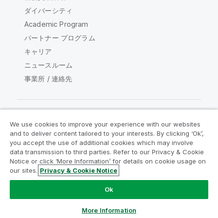
ダイバーシティ
Academic Program
パートナー プログラム
キャリア
ニュースルーム
事業所 / 連絡先
We use cookies to improve your experience with our websites
Qlik コミュニティ
and to deliver content tailored to your interests. By clicking ‘Ok’,
you accept the use of additional cookies which may involve
data transmission to third parties. Refer to our Privacy & Cookie
法的契約
製品規約
Legal Policies
Notice or click ‘More Information’ for details on cookie usage on
リーガルポリシー
利用規約
商標
our sites.
Privacy & Cookie Notice
Do Not Share My Info
Ok
Copyright © 1993-2026 QlikTech International AB.無断複写・
転載を禁じます。
More Information