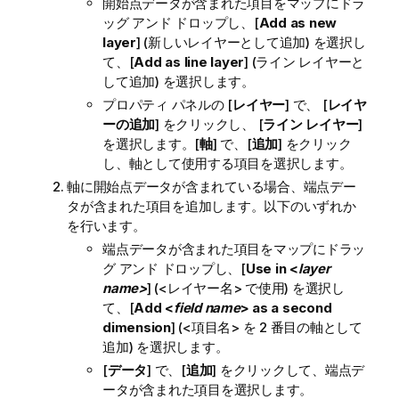
開始点データが含まれた項目をマップにドラ
ッグ アンド ドロップし、[
Add as new
layer
] (新しいレイヤーとして追加) を選択し
て、[
Add as line layer
] (ライン レイヤーと
して追加) を選択します。
プロパティ パネルの [
レイヤー
] で、 [
レイヤ
ーの追加
] をクリックし、 [
ライン レイヤー
]
を選択します。[
軸
] で、[
追加
] をクリック
し、軸として使用する項目を選択します。
軸に開始点データが含まれている場合、端点デー
タが含まれた項目を追加します。以下のいずれか
を行います。
端点データが含まれた項目をマップにドラッ
グ アンド ドロップし、[
Use in <
layer
name>
] (<レイヤー名> で使用) を選択し
て、[
Add <
field name
> as a second
dimension
] (<項目名> を 2 番目の軸として
追加) を選択します。
[
データ
] で、[
追加
] をクリックして、端点デ
ータが含まれた項目を選択します。