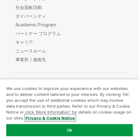
社会貢献活動
ダイバーシティ
Academic Program
パートナー プログラム
キャリア
ニュースルーム
事業所 / 連絡先
We use cookies to improve your experience with our websites
Qlik コミュニティ
and to deliver content tailored to your interests. By clicking ‘Ok’,
you accept the use of additional cookies which may involve
data transmission to third parties. Refer to our Privacy & Cookie
法的契約
製品規約
Legal Policies
Notice or click ‘More Information’ for details on cookie usage on
リーガルポリシー
利用規約
商標
our sites.
Privacy & Cookie Notice
Do Not Share My Info
Ok
Copyright © 1993-2026 QlikTech International AB.無断複写・
転載を禁じます。